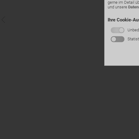
gerne im Detail ü
und unsere
Daten
Ihre Cookie-A
Unbedi
Statis