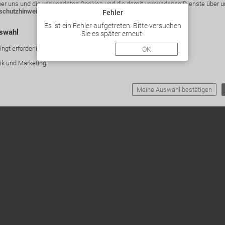
ber uns und die verwendeten Cookies und die damit verbundenen Dienste über 
schutzhinweise
.
Fehler
Es ist ein Fehler aufgetreten. Bitte versuchen
uswahl
Sie es später erneut.
ngt erforderlich
OK
tik und Marketing
Meine Auswahl bestätigen