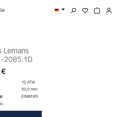
DU HAST 0 
WARENK
Sie
s Lemans
1-2085.1D
s:
 €
10 ATM
30,0 mm
Edelstahl
al
nen