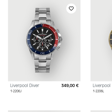
Liverpool Diver
349,00 €
Liverpool 
Regulärer Preis:
1-2206J
1-2206L