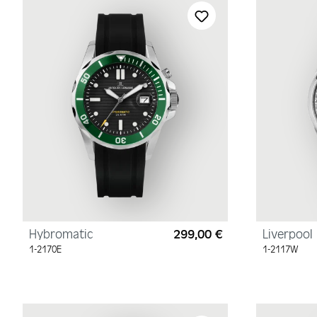
Hybromatic
299,00 €
Liverpool
Regulärer Preis:
1-2170E
1-2117W