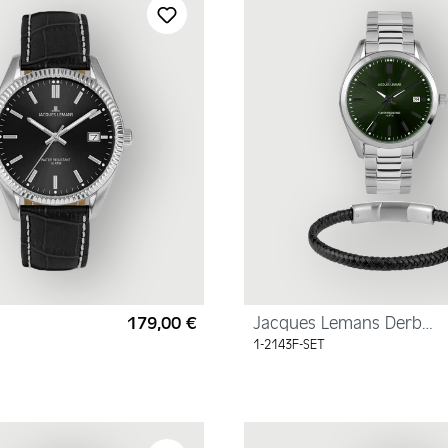
179,00 €
Jacques Lemans Derby
Regulärer Preis:
Set 1-2143
1-2143F-SET