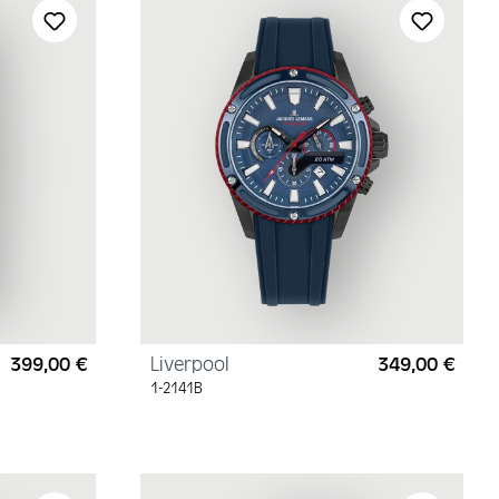
399,00 €
Liverpool
349,00 €
Regulärer Preis:
Regul
1-2141B