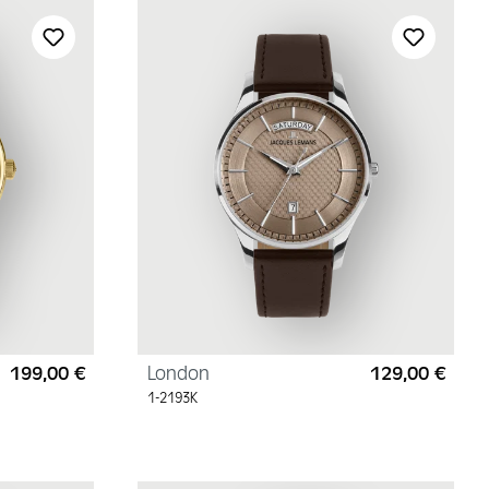
199,00 €
London
129,00 €
Regulärer Preis:
Regul
1-2193K