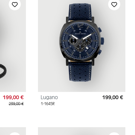
199,00 €
Lugano
199,00 €
Verkaufspreis:
Regul
Regulärer Preis:
239,00 €
1-1645R