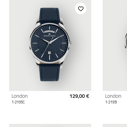
London
129,00 €
London
Regulärer Preis:
1-2193C
1-2193I