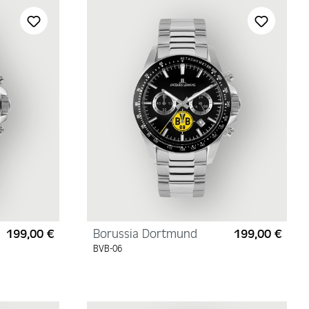
199,00 €
Borussia Dortmund
199,00 €
Regulärer Preis:
Regul
BVB-06