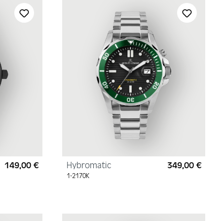
149,00 €
Hybromatic
349,00 €
Regulärer Preis:
Regul
1-2170K