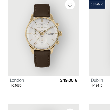
CERAMIC
London
249,00 €
Dublin
Regulärer Preis:
1-2163G
1-1941C