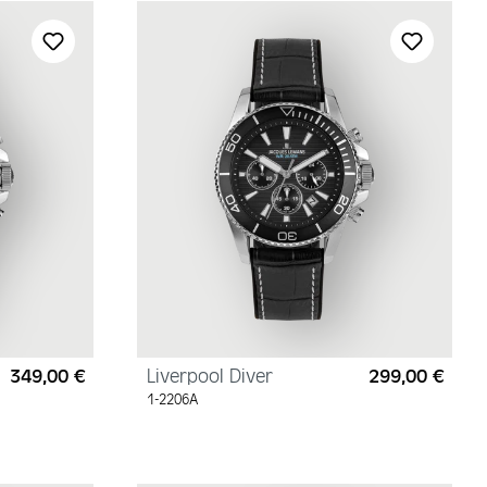
349,00 €
Liverpool Diver
299,00 €
Regulärer Preis:
Regul
1-2206A