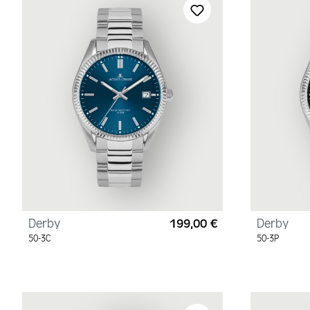
Derby
199,00 €
Derby
Regulärer Preis:
50-3C
50-3P