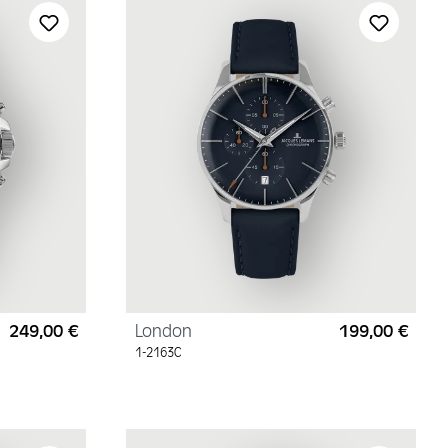
249,00 €
London
199,00 €
Regulärer Preis:
Regul
1-2163C