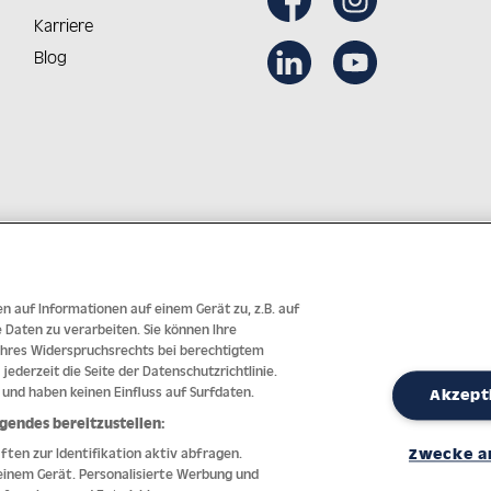
Karriere
Blog
Aus Österreich in die Welt
Innovative Technologie mit j
n auf Informationen auf einem Gerät zu, z.B. auf
Daten zu verarbeiten. Sie können Ihre
 Ihres Widerspruchsrechts bei berechtigtem
 jederzeit die Seite der Datenschutzrichtlinie.
 und haben keinen Einfluss auf Surfdaten.
Akzept
gendes bereitzustellen:
en zur Identifikation aktiv abfragen.
Zwecke a
ressum
AGB
Datenschutz
Widerrufsrecht
Barrierefreiheitserkl
einem Gerät. Personalisierte Werbung und