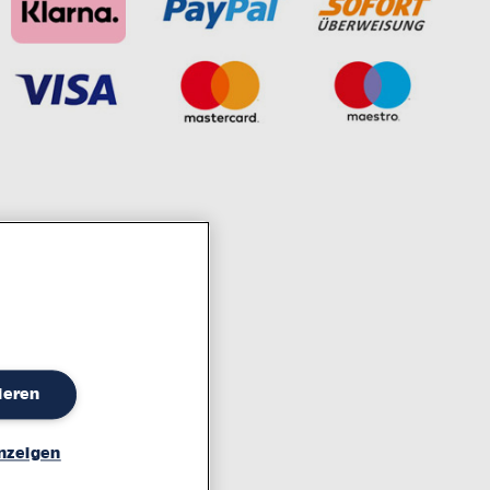
ahrzehntelanger Erfahrung
ieren
nzeigen
ärung