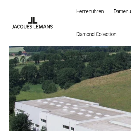
 Hauptinhalt springen
Zur Suche springen
Zur Hauptnavigation springen
Herrenuhren
Damenu
Diamond Collection