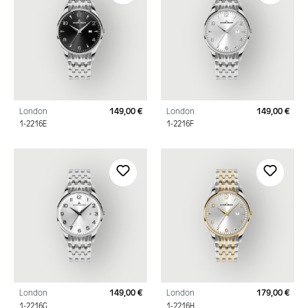
London
149,00 €
London
149,00 €
Regulärer Preis:
Regu
1-2216E
1-2216F
London
149,00 €
London
179,00 €
Regulärer Preis:
Regu
1-2216G
1-2216H