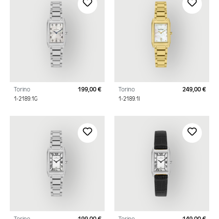
Torino
199,00 €
Torino
249,00 €
Regulärer Preis:
Regu
1-2189.1G
1-2189.1I
Torino
199,00 €
Torino
149,00 €