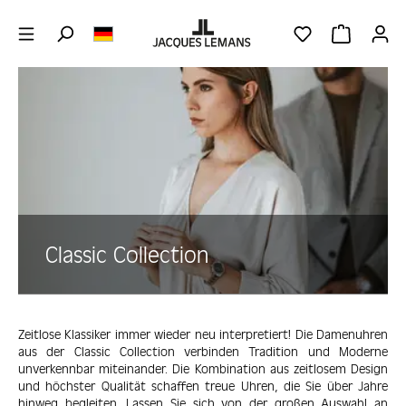
Zum Hauptinhalt springen
DU HAST 0 PRO
WARENKOR
Bildergalerie überspringen
Classic Collection
Zeitlose Klassiker immer wieder neu interpretiert! Die Damenuhren
aus der Classic Collection verbinden Tradition und Moderne
unverkennbar miteinander. Die Kombination aus zeitlosem Design
und höchster Qualität schaffen treue Uhren, die Sie über Jahre
hinweg begleiten. Lassen Sie sich von der großen Auswahl an