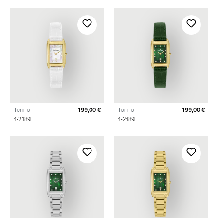
Torino
199,00 €
Torino
199,00 €
Regulärer Preis:
Regu
1-2189E
1-2189F