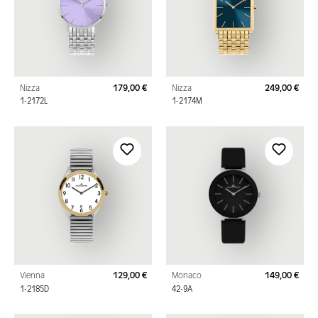
Nizza
179,00 €
Nizza
249,00 €
Regulärer Preis:
Regu
1-2172L
1-2174M
Vienna
129,00 €
Monaco
149,00 €
Regulärer Preis:
Regu
1-2185D
42-9A