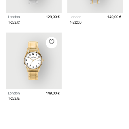
London
129,00 €
London
149,00 €
Regulärer Preis:
Regu
1-2223C
1-2223D
London
149,00 €
Regulärer Preis:
1-2223E