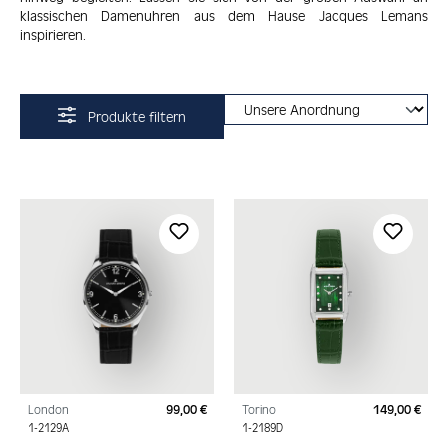
klassischen Damenuhren aus dem Hause Jacques Lemans
inspirieren.
Produkte filtern
London
99,00 €
Torino
149,00 €
Regulärer Preis:
Regu
1-2129A
1-2189D