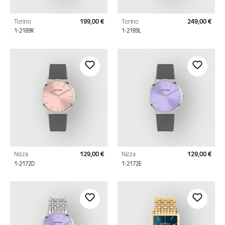
Torino
199,00 €
Torino
249,00 €
Regulärer Preis:
Regu
1-2189K
1-2189L
Nizza
129,00 €
Nizza
129,00 €
Regulärer Preis:
Regu
1-2172D
1-2172E