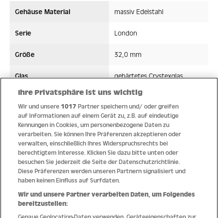
Gehäuse Material
massiv Edelstahl
Serie
London
Größe
32,0 mm
Glas
gehärtetes Crystexglas
Ihre Privatsphäre ist uns wichtig
Bandmaterial
Edelstahl
Wir und unsere
1017
Partner speichern und/ oder greifen
auf Informationen auf einem Gerät zu, z.B. auf eindeutige
Wasserdicht ATM
5 ATM
Kennungen in Cookies, um personenbezogene Daten zu
verarbeiten. Sie können Ihre Präferenzen akzeptieren oder
Uhrwerk
Quarz
verwalten, einschließlich Ihres Widerspruchsrechts bei
berechtigtem Interesse. Klicken Sie dazu bitte unten oder
besuchen Sie jederzeit die Seite der Datenschutzrichtlinie.
Diese Präferenzen werden unseren Partnern signalisiert und
haben keinen Einfluss auf Surfdaten.
Qualität
Wir und unsere Partner verarbeiten Daten, um Folgendes
bereitzustellen:
Genaue Geolocation-Daten verwenden. Geräteeigenschaften zur