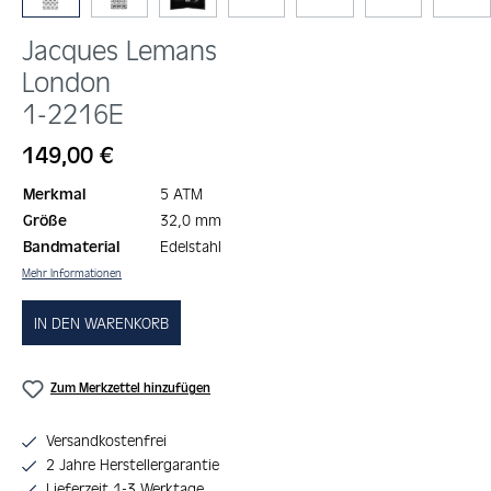
Jacques Lemans
London
1-2216E
Regulärer Preis:
149,00 €
Merkmal
5 ATM
Größe
32,0 mm
Bandmaterial
Edelstahl
Mehr Informationen
IN DEN WARENKORB
Zum Merkzettel hinzufügen
Versandkostenfrei
2 Jahre Herstellergarantie
Lieferzeit 1-3 Werktage