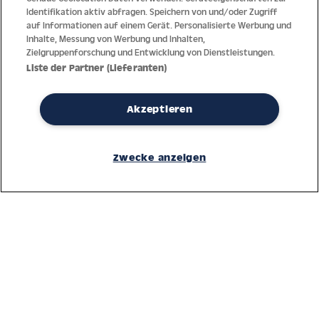
Identifikation aktiv abfragen. Speichern von und/oder Zugriff
auf Informationen auf einem Gerät. Personalisierte Werbung und
Inhalte, Messung von Werbung und Inhalten,
Zielgruppenforschung und Entwicklung von Dienstleistungen.
Liste der Partner (Lieferanten)
Akzeptieren
Dank jahrzehntelanger Erfahrung mit der Produktion und dem
Vertrieb feinster Herren- und Damenuhren bietet Jacques Lemans
Zwecke anzeigen
höchste Standards bei Materialien und dem Service. Laufende
Kontrollen garantieren höchste Qualität bei jeder einzelnen Uhr.
Ein vertrauensvoller Umgang mit unseren Kunden ist die Basis für
den weltweiten Erfolg des Unternehmens.
Service