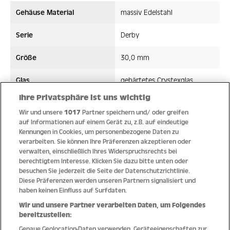
Gehäuse Material
massiv Edelstahl
Serie
Derby
Größe
30,0 mm
Glas
gehärtetes Crystexglas
Ihre Privatsphäre ist uns wichtig
Bandmaterial
Edelstahl
Wir und unsere
1017
Partner speichern und/ oder greifen
auf Informationen auf einem Gerät zu, z.B. auf eindeutige
Wasserdicht ATM
10 ATM
Kennungen in Cookies, um personenbezogene Daten zu
verarbeiten. Sie können Ihre Präferenzen akzeptieren oder
Uhrwerk
Quarz
verwalten, einschließlich Ihres Widerspruchsrechts bei
berechtigtem Interesse. Klicken Sie dazu bitte unten oder
besuchen Sie jederzeit die Seite der Datenschutzrichtlinie.
Diese Präferenzen werden unseren Partnern signalisiert und
haben keinen Einfluss auf Surfdaten.
Qualität
Wir und unsere Partner verarbeiten Daten, um Folgendes
bereitzustellen:
Genaue Geolocation-Daten verwenden. Geräteeigenschaften zur