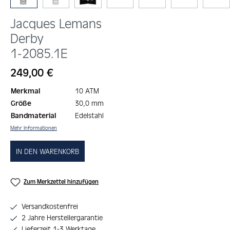
Jacques Lemans
Derby
1-2085.1E
Regulärer Preis:
249,00 €
Merkmal
10 ATM
Größe
30,0 mm
Bandmaterial
Edelstahl
Mehr Informationen
IN DEN WARENKORB
Zum Merkzettel hinzufügen
Versandkostenfrei
2 Jahre Herstellergarantie
Lieferzeit 1-3 Werktage