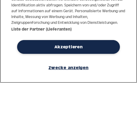
Identifikation aktiv abfragen. Speichern von und/oder Zugriff
auf Informationen auf einem Gerät. Personalisierte Werbung und
Inhalte, Messung von Werbung und Inhalten,
Zielgruppenforschung und Entwicklung von Dienstleistungen.
Liste der Partner (Lieferanten)
Akzeptieren
Dank jahrzehntelanger Erfahrung mit der Produktion und dem
Vertrieb feinster Herren- und Damenuhren bietet Jacques Lemans
Zwecke anzeigen
höchste Standards bei Materialien und dem Service. Laufende
Kontrollen garantieren höchste Qualität bei jeder einzelnen Uhr.
Ein vertrauensvoller Umgang mit unseren Kunden ist die Basis für
den weltweiten Erfolg des Unternehmens.
Service