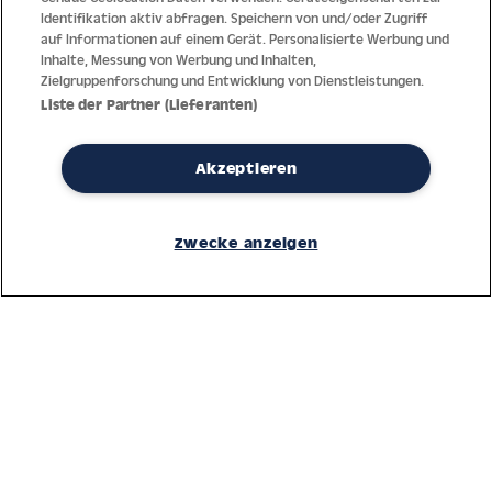
Identifikation aktiv abfragen. Speichern von und/oder Zugriff
auf Informationen auf einem Gerät. Personalisierte Werbung und
Inhalte, Messung von Werbung und Inhalten,
Zielgruppenforschung und Entwicklung von Dienstleistungen.
Liste der Partner (Lieferanten)
Akzeptieren
Dank jahrzehntelanger Erfahrung mit der Produktion und dem
Vertrieb feinster Herren- und Damenuhren bietet Jacques Lemans
Zwecke anzeigen
höchste Standards bei Materialien und dem Service. Laufende
Kontrollen garantieren höchste Qualität bei jeder einzelnen Uhr.
Ein vertrauensvoller Umgang mit unseren Kunden ist die Basis für
den weltweiten Erfolg des Unternehmens.
Service