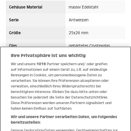
Gehäuse Material
massiv Edelstahl
Serie
Antwerpen
Größe
25x26 mm
Glas
gehärtetes Crystexglas
Ihre Privatsphäre ist uns wichtig
Bandmaterial
Edelstahl
Wir und unsere
1019
Partner speichern und/ oder greifen
auf Informationen auf einem Gerät zu, z.B. auf eindeutige
Wasserdicht ATM
5 ATM
Kennungen in Cookies, um personenbezogene Daten zu
verarbeiten. Sie können Ihre Präferenzen akzeptieren oder
Uhrwerk
Quarz
verwalten, einschließlich Ihres Widerspruchsrechts bei
berechtigtem Interesse. Klicken Sie dazu bitte unten oder
besuchen Sie jederzeit die Seite der Datenschutzrichtlinie.
Diese Präferenzen werden unseren Partnern signalisiert und
haben keinen Einfluss auf Surfdaten.
Qualität
Wir und unsere Partner verarbeiten Daten, um Folgendes
bereitzustellen:
Genaue Geolocation-Daten verwenden. Geräteeigenschaften zur