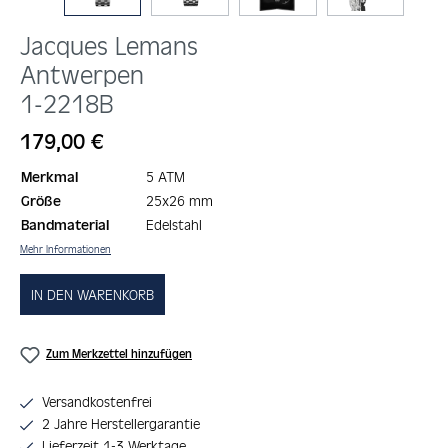
Jacques Lemans
Antwerpen
1-2218B
Regulärer Preis:
179,00 €
Merkmal
5 ATM
Größe
25x26 mm
Bandmaterial
Edelstahl
Mehr Informationen
IN DEN WARENKORB
Zum Merkzettel hinzufügen
Versandkostenfrei
2 Jahre Herstellergarantie
Lieferzeit 1-3 Werktage