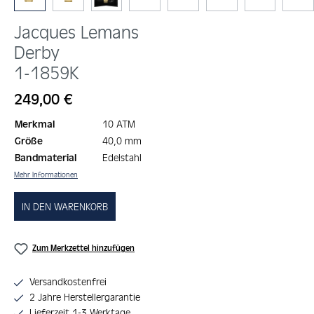
Jacques Lemans
Derby
1-1859K
Regulärer Preis:
249,00 €
Merkmal
10 ATM
Größe
40,0 mm
Bandmaterial
Edelstahl
Mehr Informationen
IN DEN WARENKORB
Zum Merkzettel hinzufügen
Versandkostenfrei
2 Jahre Herstellergarantie
Lieferzeit 1-3 Werktage