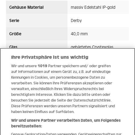
Gehäuse Material
massiv Edelstahl IP-gold
Serie
Derby
Größe
40,0 mm
Glas
gehärtetes Crystexglas
Ihre Privatsphäre ist uns wichtig
Bandmaterial
Edelstahl
Wir und unsere
1019
Partner speichern und/ oder greifen
auf Informationen auf einem Gerät zu, z.B. auf eindeutige
Wasserdicht ATM
10 ATM
Kennungen in Cookies, um personenbezogene Daten zu
verarbeiten. Sie können Ihre Präferenzen akzeptieren oder
Uhrwerk
Quarz
verwalten, einschließlich Ihres Widerspruchsrechts bei
berechtigtem Interesse. Klicken Sie dazu bitte unten oder
besuchen Sie jederzeit die Seite der Datenschutzrichtlinie.
Diese Präferenzen werden unseren Partnern signalisiert und
haben keinen Einfluss auf Surfdaten.
Qualität
Wir und unsere Partner verarbeiten Daten, um Folgendes
bereitzustellen:
Genaue Geolocation-Daten verwenden. Geräteeigenschaften zur