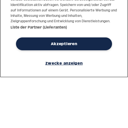
Identifikation aktiv abfragen. Speichern von und/oder Zugriff
auf Informationen auf einem Gerät. Personalisierte Werbung und
Inhalte, Messung von Werbung und Inhalten,
Zielgruppenforschung und Entwicklung von Dienstleistungen.
Liste der Partner (Lieferanten)
Akzeptieren
Dank jahrzehntelanger Erfahrung mit der Produktion und dem
Vertrieb feinster Herren- und Damenuhren bietet Jacques Lemans
Zwecke anzeigen
höchste Standards bei Materialien und dem Service. Laufende
Kontrollen garantieren höchste Qualität bei jeder einzelnen Uhr.
Ein vertrauensvoller Umgang mit unseren Kunden ist die Basis für
den weltweiten Erfolg des Unternehmens.
Service