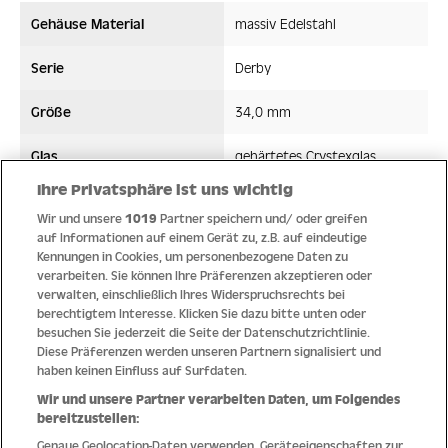
Gehäuse Material
massiv Edelstahl
Serie
Derby
Größe
34,0 mm
Glas
gehärtetes Crystexglas
Ihre Privatsphäre ist uns wichtig
Bandmaterial
Edelstahl
Wir und unsere
1019
Partner speichern und/ oder greifen
auf Informationen auf einem Gerät zu, z.B. auf eindeutige
Wasserdicht ATM
10 ATM
Kennungen in Cookies, um personenbezogene Daten zu
verarbeiten. Sie können Ihre Präferenzen akzeptieren oder
Uhrwerk
Quarz
verwalten, einschließlich Ihres Widerspruchsrechts bei
berechtigtem Interesse. Klicken Sie dazu bitte unten oder
besuchen Sie jederzeit die Seite der Datenschutzrichtlinie.
Diese Präferenzen werden unseren Partnern signalisiert und
haben keinen Einfluss auf Surfdaten.
Qualität
Wir und unsere Partner verarbeiten Daten, um Folgendes
bereitzustellen:
Genaue Geolocation-Daten verwenden. Geräteeigenschaften zur