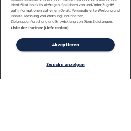
Identifikation aktiv abfragen. Speichern von und/oder Zugriff
auf Informationen auf einem Gerät. Personalisierte Werbung und
Inhalte, Messung von Werbung und Inhalten,
Zielgruppenforschung und Entwicklung von Dienstleistungen.
Liste der Partner (Lieferanten)
Akzeptieren
Dank jahrzehntelanger Erfahrung mit der Produktion und dem
Vertrieb feinster Herren- und Damenuhren bietet Jacques Lemans
Zwecke anzeigen
höchste Standards bei Materialien und dem Service. Laufende
Kontrollen garantieren höchste Qualität bei jeder einzelnen Uhr.
Ein vertrauensvoller Umgang mit unseren Kunden ist die Basis für
den weltweiten Erfolg des Unternehmens.
Service