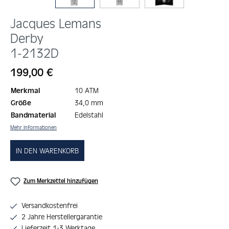
Jacques Lemans
Derby
1-2132D
Regulärer Preis:
199,00 €
Merkmal
10 ATM
Größe
34,0 mm
Bandmaterial
Edelstahl
Mehr Informationen
IN DEN WARENKORB
Zum Merkzettel hinzufügen
Versandkostenfrei
2 Jahre Herstellergarantie
Lieferzeit 1-3 Werktage