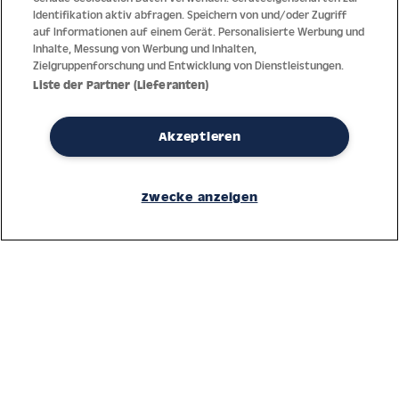
Identifikation aktiv abfragen. Speichern von und/oder Zugriff
auf Informationen auf einem Gerät. Personalisierte Werbung und
Inhalte, Messung von Werbung und Inhalten,
Zielgruppenforschung und Entwicklung von Dienstleistungen.
Liste der Partner (Lieferanten)
Akzeptieren
Dank jahrzehntelanger Erfahrung mit der Produktion und dem
Vertrieb feinster Herren- und Damenuhren bietet Jacques Lemans
Zwecke anzeigen
höchste Standards bei Materialien und dem Service. Laufende
Kontrollen garantieren höchste Qualität bei jeder einzelnen Uhr.
Ein vertrauensvoller Umgang mit unseren Kunden ist die Basis für
den weltweiten Erfolg des Unternehmens.
Service