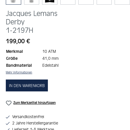
Jacques Lemans
Derby
1-2197H
Regulärer Preis:
199,00 €
Merkmal
10 ATM
Größe
41,0 mm
Bandmaterial
Edelstahl
Mehr Informationen
IN DEN WARENKORB
Zum Merkzettel hinzufügen
Versandkostenfrei
2 Jahre Herstellergarantie
Lieferzeit 1-3 Werktage