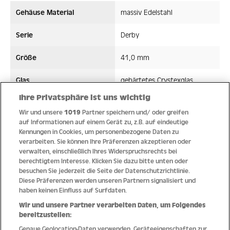
Gehäuse Material
massiv Edelstahl
Serie
Derby
Größe
41,0 mm
Glas
gehärtetes Crystexglas
Ihre Privatsphäre ist uns wichtig
Bandmaterial
Edelstahl
Wir und unsere
1019
Partner speichern und/ oder greifen
auf Informationen auf einem Gerät zu, z.B. auf eindeutige
Wasserdicht ATM
10 ATM
Kennungen in Cookies, um personenbezogene Daten zu
verarbeiten. Sie können Ihre Präferenzen akzeptieren oder
Uhrwerk
Quarz
verwalten, einschließlich Ihres Widerspruchsrechts bei
berechtigtem Interesse. Klicken Sie dazu bitte unten oder
besuchen Sie jederzeit die Seite der Datenschutzrichtlinie.
Diese Präferenzen werden unseren Partnern signalisiert und
haben keinen Einfluss auf Surfdaten.
Qualität
Wir und unsere Partner verarbeiten Daten, um Folgendes
bereitzustellen:
Genaue Geolocation-Daten verwenden. Geräteeigenschaften zur