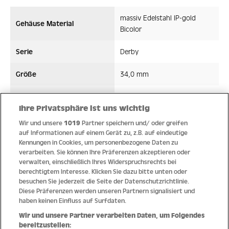
massiv Edelstahl IP-gold
Gehäuse Material
Bicolor
Serie
Derby
Größe
34,0 mm
Glas
gehärtetes Crystexglas
Ihre Privatsphäre ist uns wichtig
Bandmaterial
Leder
Wir und unsere
1019
Partner speichern und/ oder greifen
auf Informationen auf einem Gerät zu, z.B. auf eindeutige
Wasserdicht ATM
10 ATM
Kennungen in Cookies, um personenbezogene Daten zu
verarbeiten. Sie können Ihre Präferenzen akzeptieren oder
verwalten, einschließlich Ihres Widerspruchsrechts bei
Uhrwerk
Quarz
berechtigtem Interesse. Klicken Sie dazu bitte unten oder
besuchen Sie jederzeit die Seite der Datenschutzrichtlinie.
Diese Präferenzen werden unseren Partnern signalisiert und
haben keinen Einfluss auf Surfdaten.
Qualität
Wir und unsere Partner verarbeiten Daten, um Folgendes
bereitzustellen: