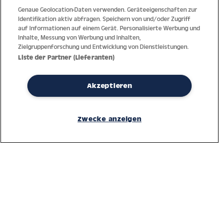
Genaue Geolocation-Daten verwenden. Geräteeigenschaften zur
Identifikation aktiv abfragen. Speichern von und/oder Zugriff
auf Informationen auf einem Gerät. Personalisierte Werbung und
Inhalte, Messung von Werbung und Inhalten,
Zielgruppenforschung und Entwicklung von Dienstleistungen.
Liste der Partner (Lieferanten)
Akzeptieren
Dank jahrzehntelanger Erfahrung mit der Produktion und dem
Zwecke anzeigen
Vertrieb feinster Herren- und Damenuhren bietet Jacques Lemans
höchste Standards bei Materialien und dem Service. Laufende
Kontrollen garantieren höchste Qualität bei jeder einzelnen Uhr.
Ein vertrauensvoller Umgang mit unseren Kunden ist die Basis für
den weltweiten Erfolg des Unternehmens.
Service