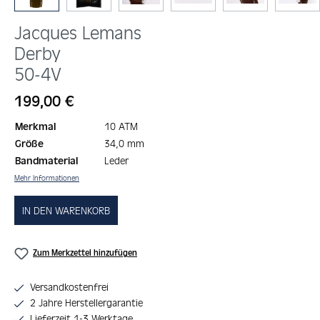
Jacques Lemans
Derby
50-4V
Regulärer Preis:
199,00 €
Merkmal
10 ATM
Größe
34,0 mm
Bandmaterial
Leder
Mehr Informationen
IN DEN WARENKORB
Zum Merkzettel hinzufügen
Versandkostenfrei
2 Jahre Herstellergarantie
Lieferzeit 1-3 Werktage