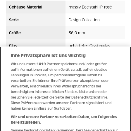
Gehäuse Material
massiv Edelstahl IP-rosé
Serie
Design Collection
Größe
36,0 mm
Glas
gehärtetes Crystexglas
Ihre Privatsphäre ist uns wichtig
Bandmaterial
Edelstahl
Wir und unsere
1019
Partner speichern und/ oder greifen
auf Informationen auf einem Gerät zu, z.B. auf eindeutige
Wasserdicht ATM
5 ATM
Kennungen in Cookies, um personenbezogene Daten zu
verarbeiten. Sie können Ihre Präferenzen akzeptieren oder
Uhrwerk
Quarz
verwalten, einschließlich Ihres Widerspruchsrechts bei
berechtigtem Interesse. Klicken Sie dazu bitte unten oder
besuchen Sie jederzeit die Seite der Datenschutzrichtlinie.
Diese Präferenzen werden unseren Partnern signalisiert und
haben keinen Einfluss auf Surfdaten.
Qualität
Wir und unsere Partner verarbeiten Daten, um Folgendes
bereitzustellen:
Genaue Geolocation-Daten verwenden. Geräteeigenschaften zur