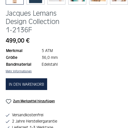
Jacques Lemans
Design Collection
1-2136F
Regulärer Preis:
499,00 €
Merkmal
5 ATM
Größe
36,0 mm
Bandmaterial
Edelstahl
Mehr Informationen
IN DEN WARENKORB
Zum Merkzettel hinzufügen
Versandkostenfrei
2 Jahre Herstellergarantie
Lieferzeit 1-3 Werktage