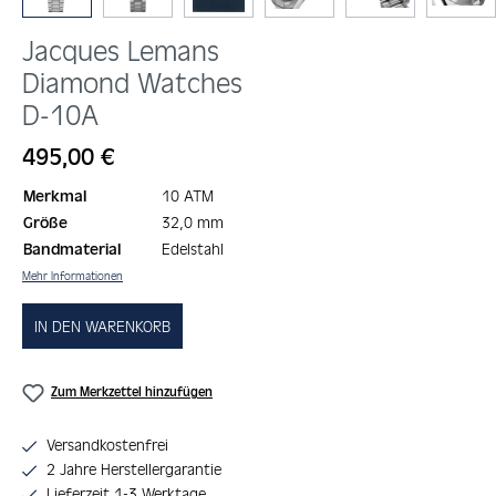
Jacques Lemans
Diamond Watches
D-10A
Regulärer Preis:
495,00 €
Merkmal
10 ATM
Größe
32,0 mm
Bandmaterial
Edelstahl
Mehr Informationen
IN DEN WARENKORB
Zum Merkzettel hinzufügen
Versandkostenfrei
2 Jahre Herstellergarantie
Lieferzeit 1-3 Werktage