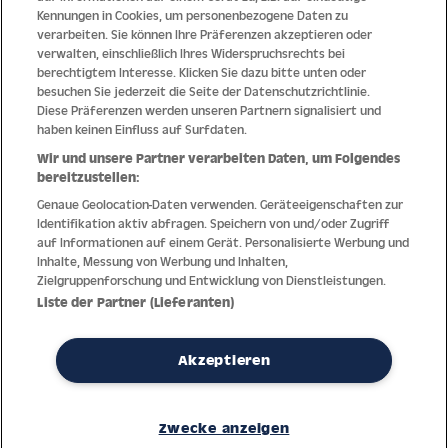
Kennungen in Cookies, um personenbezogene Daten zu
Qualität
verarbeiten. Sie können Ihre Präferenzen akzeptieren oder
verwalten, einschließlich Ihres Widerspruchsrechts bei
berechtigtem Interesse. Klicken Sie dazu bitte unten oder
besuchen Sie jederzeit die Seite der Datenschutzrichtlinie.
Diese Präferenzen werden unseren Partnern signalisiert und
haben keinen Einfluss auf Surfdaten.
Wir und unsere Partner verarbeiten Daten, um Folgendes
bereitzustellen:
Genaue Geolocation-Daten verwenden. Geräteeigenschaften zur
Identifikation aktiv abfragen. Speichern von und/oder Zugriff
auf Informationen auf einem Gerät. Personalisierte Werbung und
Inhalte, Messung von Werbung und Inhalten,
Zielgruppenforschung und Entwicklung von Dienstleistungen.
Dank jahrzehntelanger Erfahrung mit der Produktion und dem
Liste der Partner (Lieferanten)
Vertrieb feinster Herren- und Damenuhren bietet Jacques Lemans
höchste Standards bei Materialien und dem Service. Laufende
Kontrollen garantieren höchste Qualität bei jeder einzelnen Uhr.
Akzeptieren
Ein vertrauensvoller Umgang mit unseren Kunden ist die Basis für
den weltweiten Erfolg des Unternehmens.
Zwecke anzeigen