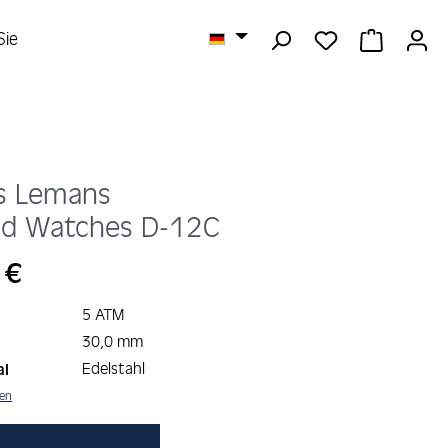
DU HAST 0 
WARENK
Sie
s Lemans
d Watches
D-12C
s:
 €
5 ATM
30,0 mm
Edelstahl
al
nen