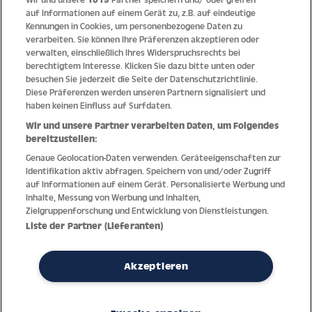
auf Informationen auf einem Gerät zu, z.B. auf eindeutige
Kennungen in Cookies, um personenbezogene Daten zu
Qualität
verarbeiten. Sie können Ihre Präferenzen akzeptieren oder
verwalten, einschließlich Ihres Widerspruchsrechts bei
berechtigtem Interesse. Klicken Sie dazu bitte unten oder
besuchen Sie jederzeit die Seite der Datenschutzrichtlinie.
Diese Präferenzen werden unseren Partnern signalisiert und
haben keinen Einfluss auf Surfdaten.
Wir und unsere Partner verarbeiten Daten, um Folgendes
bereitzustellen:
Genaue Geolocation-Daten verwenden. Geräteeigenschaften zur
Identifikation aktiv abfragen. Speichern von und/oder Zugriff
auf Informationen auf einem Gerät. Personalisierte Werbung und
Inhalte, Messung von Werbung und Inhalten,
Zielgruppenforschung und Entwicklung von Dienstleistungen.
Dank jahrzehntelanger Erfahrung mit der Produktion und dem
Liste der Partner (Lieferanten)
Vertrieb feinster Herren- und Damenuhren bietet Jacques Lemans
höchste Standards bei Materialien und dem Service. Laufende
Kontrollen garantieren höchste Qualität bei jeder einzelnen Uhr.
Akzeptieren
Ein vertrauensvoller Umgang mit unseren Kunden ist die Basis für
den weltweiten Erfolg des Unternehmens.