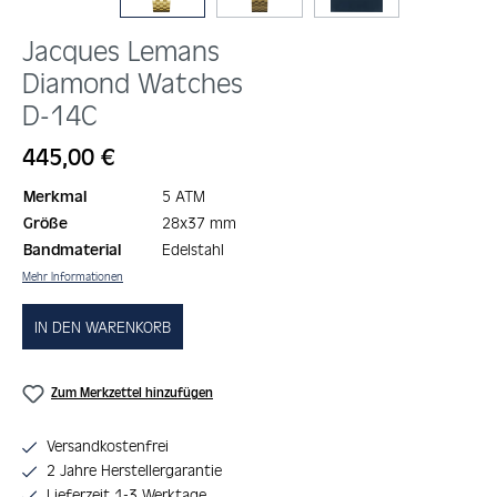
Jacques Lemans
Diamond Watches
D-14C
Regulärer Preis:
445,00 €
Merkmal
5 ATM
Größe
28x37 mm
Bandmaterial
Edelstahl
Mehr Informationen
IN DEN WARENKORB
Zum Merkzettel hinzufügen
Versandkostenfrei
2 Jahre Herstellergarantie
Lieferzeit 1-3 Werktage