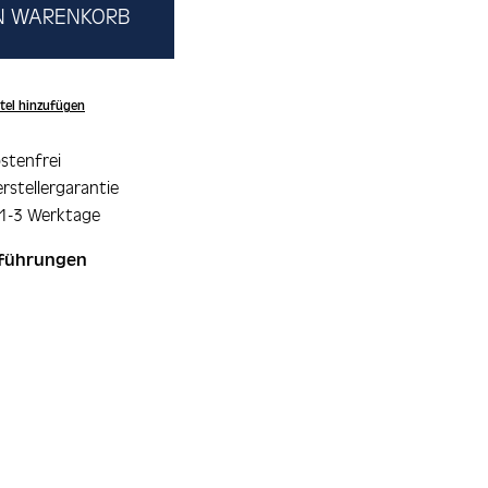
EN WARENKORB
tel hinzufügen
stenfrei
rstellergarantie
 1-3 Werktage
sführungen
ie überspringen