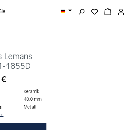
DU HAST 0 
WARENK
Sie
s Lemans
1-1855D
s:
 €
Keramik
40,0 mm
Metall
al
nen