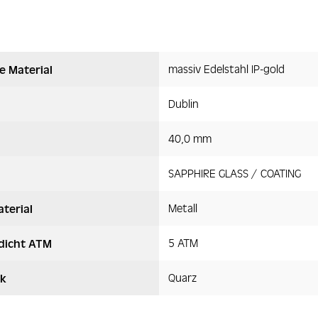
massiv Edelstahl IP-gold
e Material
Dublin
40,0 mm
SAPPHIRE GLASS / COATING
Metall
terial
5 ATM
dicht ATM
Quarz
k