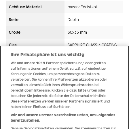
Gehäuse Material
massiv Edelstahl
Serie
Dublin
Größe
30x35 mm
Glas
SAPPHIRE GLASS / COATING
Ihre Privatsphäre ist uns wichtig
Bandmaterial
Edelstahl/High-Tech-Ceramic
Wir und unsere
1019
Partner speichern und/ oder greifen
auf Informationen auf einem Gerät zu, z.B. auf eindeutige
Wasserdicht ATM
5 ATM
Kennungen in Cookies, um personenbezogene Daten zu
verarbeiten. Sie können Ihre Präferenzen akzeptieren oder
Uhrwerk
Quarz
verwalten, einschließlich Ihres Widerspruchsrechts bei
berechtigtem Interesse. Klicken Sie dazu bitte unten oder
besuchen Sie jederzeit die Seite der Datenschutzrichtlinie.
Diese Präferenzen werden unseren Partnern signalisiert und
haben keinen Einfluss auf Surfdaten.
Qualität
Wir und unsere Partner verarbeiten Daten, um Folgendes
bereitzustellen:
Genaue Geolocation-Daten verwenden. Geräteeigenschaften zur