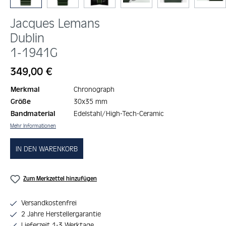
Jacques Lemans
Dublin
1-1941G
Regulärer Preis:
349,00 €
Merkmal
Chronograph
Größe
30x35 mm
Bandmaterial
Edelstahl/High-Tech-Ceramic
Mehr Informationen
IN DEN WARENKORB
Zum Merkzettel hinzufügen
Versandkostenfrei
2 Jahre Herstellergarantie
Lieferzeit 1-3 Werktage