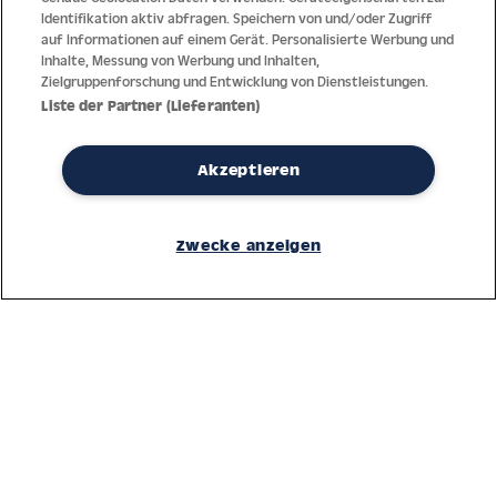
Identifikation aktiv abfragen. Speichern von und/oder Zugriff
auf Informationen auf einem Gerät. Personalisierte Werbung und
Inhalte, Messung von Werbung und Inhalten,
Zielgruppenforschung und Entwicklung von Dienstleistungen.
Liste der Partner (Lieferanten)
Akzeptieren
Dank jahrzehntelanger Erfahrung mit der Produktion und dem
Vertrieb feinster Herren- und Damenuhren bietet Jacques Lemans
Zwecke anzeigen
höchste Standards bei Materialien und dem Service. Laufende
Kontrollen garantieren höchste Qualität bei jeder einzelnen Uhr.
Ein vertrauensvoller Umgang mit unseren Kunden ist die Basis für
den weltweiten Erfolg des Unternehmens.
Service