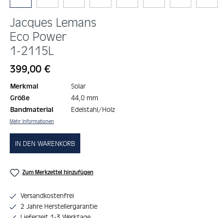
Jacques Lemans
Eco Power
1-2115L
Regulärer Preis:
399,00 €
Merkmal
Solar
Größe
44,0 mm
Bandmaterial
Edelstahl/Holz
Mehr Informationen
IN DEN WARENKORB
Zum Merkzettel hinzufügen
Versandkostenfrei
2 Jahre Herstellergarantie
Lieferzeit 1-3 Werktage