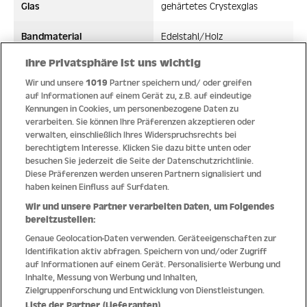
Glas
gehärtetes Crystexglas
Bandmaterial
Edelstahl/Holz
Ihre Privatsphäre ist uns wichtig
Wasserdicht ATM
10 ATM
Wir und unsere
1019
Partner speichern und/ oder greifen
Uhrwerk
auf Informationen auf einem Gerät zu, z.B. auf eindeutige
Solarwerk
Kennungen in Cookies, um personenbezogene Daten zu
verarbeiten. Sie können Ihre Präferenzen akzeptieren oder
verwalten, einschließlich Ihres Widerspruchsrechts bei
berechtigtem Interesse. Klicken Sie dazu bitte unten oder
besuchen Sie jederzeit die Seite der Datenschutzrichtlinie.
Qualität
Diese Präferenzen werden unseren Partnern signalisiert und
haben keinen Einfluss auf Surfdaten.
Wir und unsere Partner verarbeiten Daten, um Folgendes
bereitzustellen:
Genaue Geolocation-Daten verwenden. Geräteeigenschaften zur
Identifikation aktiv abfragen. Speichern von und/oder Zugriff
auf Informationen auf einem Gerät. Personalisierte Werbung und
Inhalte, Messung von Werbung und Inhalten,
Zielgruppenforschung und Entwicklung von Dienstleistungen.
Liste der Partner (Lieferanten)