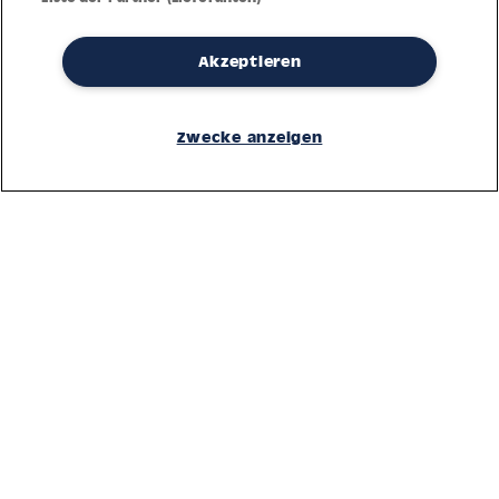
Dank jahrzehntelanger Erfahrung mit der Produktion und dem
Akzeptieren
Vertrieb feinster Herren- und Damenuhren bietet Jacques Lemans
höchste Standards bei Materialien und dem Service. Laufende
Kontrollen garantieren höchste Qualität bei jeder einzelnen Uhr.
Zwecke anzeigen
Ein vertrauensvoller Umgang mit unseren Kunden ist die Basis für
den weltweiten Erfolg des Unternehmens.
Service