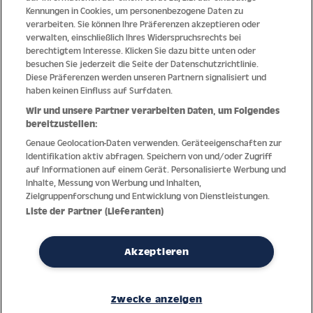
Kennungen in Cookies, um personenbezogene Daten zu
Qualität
verarbeiten. Sie können Ihre Präferenzen akzeptieren oder
verwalten, einschließlich Ihres Widerspruchsrechts bei
berechtigtem Interesse. Klicken Sie dazu bitte unten oder
besuchen Sie jederzeit die Seite der Datenschutzrichtlinie.
Diese Präferenzen werden unseren Partnern signalisiert und
haben keinen Einfluss auf Surfdaten.
Wir und unsere Partner verarbeiten Daten, um Folgendes
bereitzustellen:
Genaue Geolocation-Daten verwenden. Geräteeigenschaften zur
Identifikation aktiv abfragen. Speichern von und/oder Zugriff
auf Informationen auf einem Gerät. Personalisierte Werbung und
Inhalte, Messung von Werbung und Inhalten,
Zielgruppenforschung und Entwicklung von Dienstleistungen.
Dank jahrzehntelanger Erfahrung mit der Produktion und dem
Liste der Partner (Lieferanten)
Vertrieb feinster Herren- und Damenuhren bietet Jacques Lemans
höchste Standards bei Materialien und dem Service. Laufende
Kontrollen garantieren höchste Qualität bei jeder einzelnen Uhr.
Akzeptieren
Ein vertrauensvoller Umgang mit unseren Kunden ist die Basis für
den weltweiten Erfolg des Unternehmens.
Zwecke anzeigen