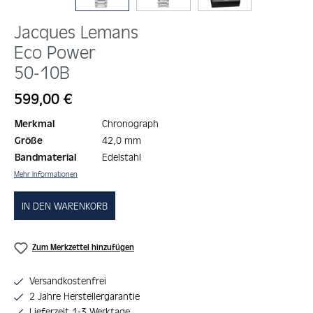
Jacques Lemans
Eco Power
50-10B
Regulärer Preis:
599,00 €
Merkmal
Chronograph
Größe
42,0 mm
Bandmaterial
Edelstahl
Mehr Informationen
IN DEN WARENKORB
Zum Merkzettel hinzufügen
Versandkostenfrei
2 Jahre Herstellergarantie
Lieferzeit 1-3 Werktage