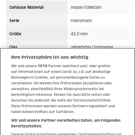
Gehäuse Material
massiv Edelstahl
Serie
Hybromatic
Größe
42,0 mm
Glas
gehärtetes Crystexglas
Ihre Privatsphäre ist uns wichtig
Bandmaterial
Silikon
Wir und unsere
1019
Partner speichern und/ oder greifen
auf Informationen auf einem Gerät zu, z.B. auf eindeutige
Wasserdicht ATM
10 ATM
Kennungen in Cookies, um personenbezogene Daten zu
verarbeiten. Sie können Ihre Präferenzen akzeptieren oder
Uhrwerk
Hybromatic
verwalten, einschließlich Ihres Widerspruchsrechts bei
berechtigtem Interesse. Klicken Sie dazu bitte unten oder
besuchen Sie jederzeit die Seite der Datenschutzrichtlinie.
Diese Präferenzen werden unseren Partnern signalisiert und
haben keinen Einfluss auf Surfdaten.
Qualität
Wir und unsere Partner verarbeiten Daten, um Folgendes
bereitzustellen:
Genaue Geolocation-Daten verwenden. Geräteeigenschaften zur