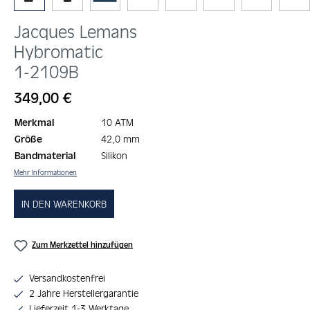
Jacques Lemans
Hybromatic
1-2109B
Regulärer Preis:
349,00 €
Merkmal
10 ATM
Größe
42,0 mm
Bandmaterial
Silikon
Mehr Informationen
IN DEN WARENKORB
Zum Merkzettel hinzufügen
Versandkostenfrei
2 Jahre Herstellergarantie
Lieferzeit 1-3 Werktage