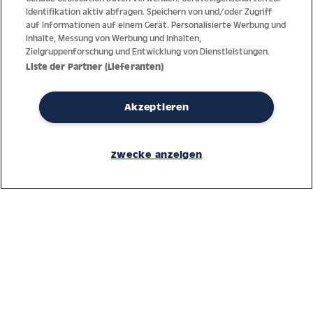
Identifikation aktiv abfragen. Speichern von und/oder Zugriff
auf Informationen auf einem Gerät. Personalisierte Werbung und
Inhalte, Messung von Werbung und Inhalten,
Zielgruppenforschung und Entwicklung von Dienstleistungen.
Liste der Partner (Lieferanten)
Akzeptieren
Dank jahrzehntelanger Erfahrung mit der Produktion und dem
Vertrieb feinster Herren- und Damenuhren bietet Jacques Lemans
Zwecke anzeigen
höchste Standards bei Materialien und dem Service. Laufende
Kontrollen garantieren höchste Qualität bei jeder einzelnen Uhr.
Ein vertrauensvoller Umgang mit unseren Kunden ist die Basis für
den weltweiten Erfolg des Unternehmens.
Service