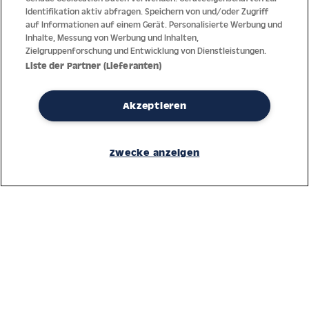
Identifikation aktiv abfragen. Speichern von und/oder Zugriff
auf Informationen auf einem Gerät. Personalisierte Werbung und
Inhalte, Messung von Werbung und Inhalten,
Zielgruppenforschung und Entwicklung von Dienstleistungen.
Liste der Partner (Lieferanten)
Akzeptieren
Dank jahrzehntelanger Erfahrung mit der Produktion und dem
Vertrieb feinster Herren- und Damenuhren bietet Jacques Lemans
Zwecke anzeigen
höchste Standards bei Materialien und dem Service. Laufende
Kontrollen garantieren höchste Qualität bei jeder einzelnen Uhr.
Ein vertrauensvoller Umgang mit unseren Kunden ist die Basis für
den weltweiten Erfolg des Unternehmens.
Service