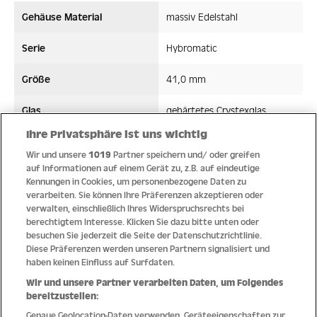
Gehäuse Material
massiv Edelstahl
Serie
Hybromatic
Größe
41,0 mm
Glas
gehärtetes Crystexglas
Ihre Privatsphäre ist uns wichtig
Bandmaterial
Silikon
Wir und unsere
1019
Partner speichern und/ oder greifen
auf Informationen auf einem Gerät zu, z.B. auf eindeutige
Wasserdicht ATM
20 ATM
Kennungen in Cookies, um personenbezogene Daten zu
verarbeiten. Sie können Ihre Präferenzen akzeptieren oder
Uhrwerk
Hybromatic
verwalten, einschließlich Ihres Widerspruchsrechts bei
berechtigtem Interesse. Klicken Sie dazu bitte unten oder
besuchen Sie jederzeit die Seite der Datenschutzrichtlinie.
Diese Präferenzen werden unseren Partnern signalisiert und
haben keinen Einfluss auf Surfdaten.
Qualität
Wir und unsere Partner verarbeiten Daten, um Folgendes
bereitzustellen:
Genaue Geolocation-Daten verwenden. Geräteeigenschaften zur