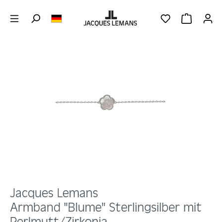
Zum Hauptinhalt springen
DU HAST 0 PRO
WARENKOR
Bildergalerie überspringen
Jacques Lemans
Armband "Blume" Sterlingsilber mit
Perlmutt/Zirkonia