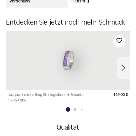
Verschluss
Federring
Entdecken Sie jetzt noch mehr Schmuck
Produktgalerie überspringen
Jacques Lemans Ring Sterlingsilber mit Zirkonia
199,00 €
Regu
SV-R212B56
Qualität