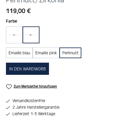
Regulärer Preis:
119,00 €
auswählen
Farbe
gold
silber
Emaille blau
Emaille pink
Perlmutt
IN DEN WARENKORB
Zum Merkzettel hinzufügen
Versandkostenfrei
2 Jahre Herstellergarantie
Lieferzeit 1-3 Werktage