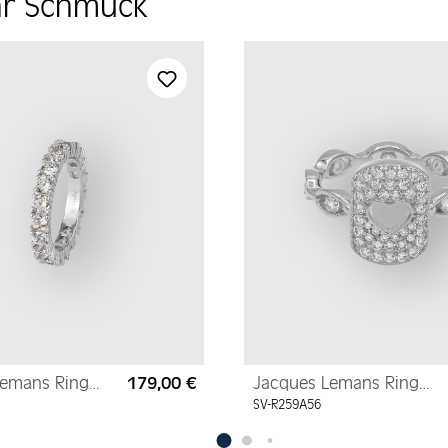
hr Schmuck
Lemans Ring
179,00 €
Jacques Lemans Ring
Regulärer Preis:
lber mit
"Herz" Sterlingsilber mit
SV-R259A56
Zirkonia