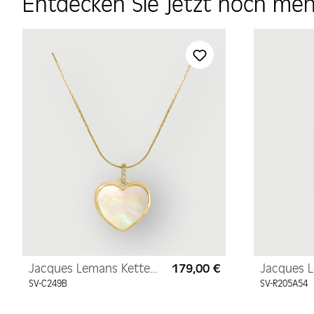
Entdecken Sie jetzt noch me
Produktgalerie überspringen
Jacques Lemans Kette
179,00 €
Jacques 
Regulärer Preis:
"Herz" Sterlingsilber
Sterlingsi
SV-C249B
SV-R205A54
vergoldet mit
Zirkonia
Perlmutt/Zirkonia