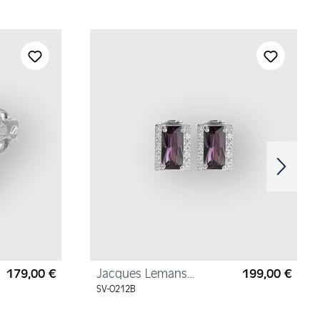
179,00 €
Jacques Lemans
199,00 €
Regulärer Preis:
Regul
Ohrstecker
SV-O212B
Sterlingsilber mit
Zirkonia