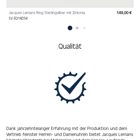
Jacques Lemans Ring Sterlingsilber mit Zirkonia
149,00 €
Regu
SV-R214D54
Qualität
Dank jahrzehntelanger Erfahrung mit der Produktion und dem
Vertrieb feinster Herren- und Damenuhren bietet Jacques Lemans