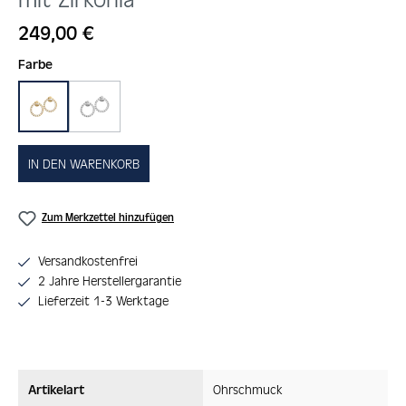
Regulärer Preis:
249,00 €
auswählen
Farbe
gold
silber
IN DEN WARENKORB
Zum Merkzettel hinzufügen
Versandkostenfrei
2 Jahre Herstellergarantie
Lieferzeit 1-3 Werktage
Artikelart
Ohrschmuck