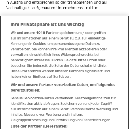
in Austria und entsprechen so der transparenten und auf
Nachhaltigkeit aufgebauten Unternehmensstruktur.
Ihre Privatsphäre ist uns wichtig
Wir und unsere
1019
Partner speichern und/ oder greifen
Quick Links
auf Informationen auf einem Gerät zu, z.B. auf eindeutige
Kennungen in Cookies, um personenbezogene Daten zu
verarbeiten. Sie können Ihre Präferenzen akzeptieren oder
Hilfe
verwalten, einschließlich Ihres Widerspruchsrechts bei
berechtigtem Interesse. Klicken Sie dazu bitte unten oder
Unternehmen
besuchen Sie jederzeit die Seite der Datenschutzrichtlinie.
Diese Präferenzen werden unseren Partnern signalisiert und
Socials
haben keinen Einfluss auf Surfdaten.
Wir und unsere Partner verarbeiten Daten, um Folgendes
Zahlungsmethoden
bereitzustellen:
Genaue Geolocation-Daten verwenden. Geräteeigenschaften zur
Erfahren Sie Neuheiten als Erstes
Identifikation aktiv abfragen. Speichern von und/oder Zugriff
auf Informationen auf einem Gerät. Personalisierte Werbung und
Aus Österreich in die Welt
Inhalte, Messung von Werbung und Inhalten,
Zielgruppenforschung und Entwicklung von Dienstleistungen.
Liste der Partner (Lieferanten)
Impressum
AGB
Datenschutz
Widerrufsrecht