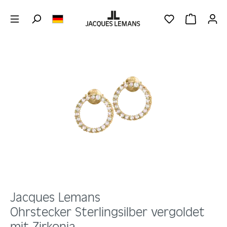
Zum Hauptinhalt springen
DU HAST 0 PRO
WARENKOR
Bildergalerie überspringen
Jacques Lemans
Ohrstecker Sterlingsilber vergoldet
mit Zirkonia