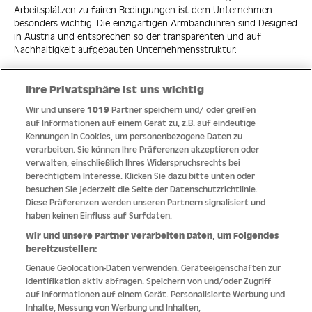
Arbeitsplätzen zu fairen Bedingungen ist dem Unternehmen
besonders wichtig. Die einzigartigen Armbanduhren sind Designed
in Austria und entsprechen so der transparenten und auf
Nachhaltigkeit aufgebauten Unternehmensstruktur.
Ihre Privatsphäre ist uns wichtig
Wir und unsere
1019
Partner speichern und/ oder greifen
Quick Links
auf Informationen auf einem Gerät zu, z.B. auf eindeutige
Kennungen in Cookies, um personenbezogene Daten zu
verarbeiten. Sie können Ihre Präferenzen akzeptieren oder
Hilfe
verwalten, einschließlich Ihres Widerspruchsrechts bei
berechtigtem Interesse. Klicken Sie dazu bitte unten oder
Unternehmen
besuchen Sie jederzeit die Seite der Datenschutzrichtlinie.
Diese Präferenzen werden unseren Partnern signalisiert und
Socials
haben keinen Einfluss auf Surfdaten.
Wir und unsere Partner verarbeiten Daten, um Folgendes
Zahlungsmethoden
bereitzustellen:
Genaue Geolocation-Daten verwenden. Geräteeigenschaften zur
Erfahren Sie Neuheiten als Erstes
Identifikation aktiv abfragen. Speichern von und/oder Zugriff
auf Informationen auf einem Gerät. Personalisierte Werbung und
Aus Österreich in die Welt
Inhalte, Messung von Werbung und Inhalten,