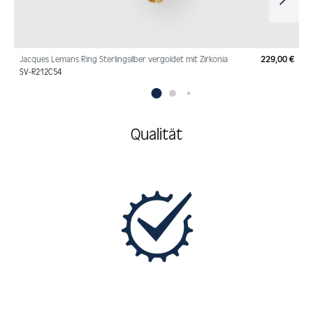
Jacques Lemans Ring Sterlingsilber vergoldet mit Zirkonia
229,00 €
Regu
SV-R212C54
Qualität