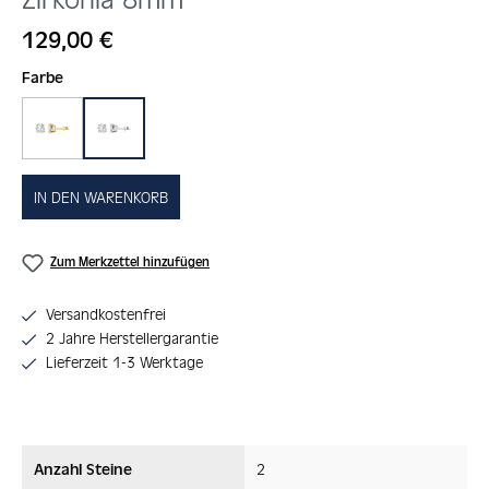
Regulärer Preis:
129,00 €
auswählen
Farbe
gold
silber
IN DEN WARENKORB
Zum Merkzettel hinzufügen
Versandkostenfrei
2 Jahre Herstellergarantie
Lieferzeit 1-3 Werktage
Anzahl Steine
2