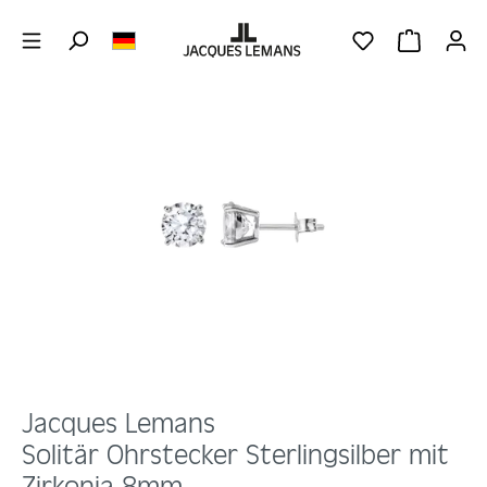
Zum Hauptinhalt springen
DU HAST 0 PRO
WARENKOR
Bildergalerie überspringen
Jacques Lemans
Solitär Ohrstecker Sterlingsilber mit
Zirkonia 8mm