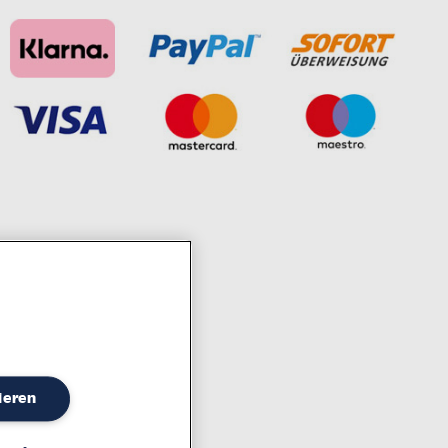
ahrzehntelanger Erfahrung
ieren