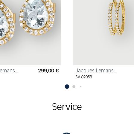
Lemans
299,00 €
Jacques Lemans
Regulärer Preis:
r
Creolen Sterlingsilber
SV-O205B
lber vergoldet
vergoldet mit Zirkonia
ia
Service