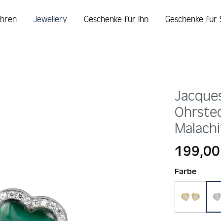
hren
Jewellery
Geschenke für Ihn
Geschenke für 
Jacque
Ohrstec
Malachi
Regulärer Prei
199,00
auswä
Farbe
gold