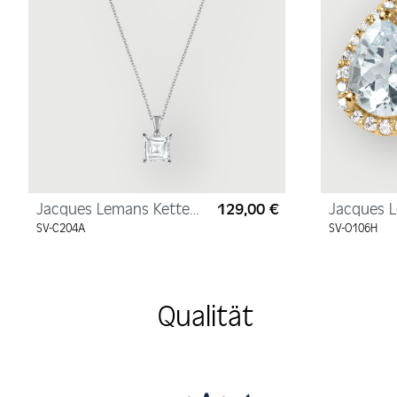
Jacques Lemans Kette
129,00 €
Jacques 
Regulärer Preis:
Sterlingsilber mit
Ohrstecke
SV-C204A
SV-O106H
Zirkonia
Sterlingsi
mit Zirkon
Qualität