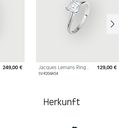
249,00 €
Jacques Lemans Ring
129,00 €
Regulärer Preis:
Regul
Sterlingsilber mit
SV-R204A54
Zirkonia
Herkunft