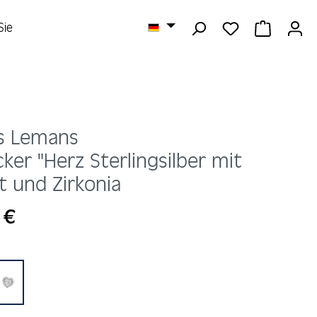
DU HAST 0 
WARENK
Sie
s Lemans
ker "Herz Sterlingsilber mit
t und Zirkonia
s:
 €
hlen
silber