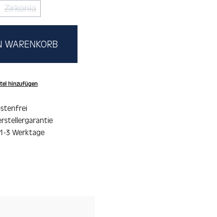
Zirkonia
(Diese Option ist zurzeit nicht verfügbar.)
EN WARENKORB
tel hinzufügen
stenfrei
rstellergarantie
 1-3 Werktage