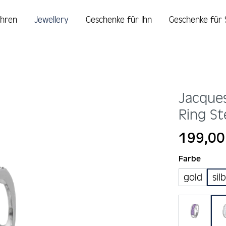
hren
Jewellery
Geschenke für Ihn
Geschenke für 
Jacque
Ring St
Regulärer Prei
199,00
auswä
Farbe
gold
sil
lila