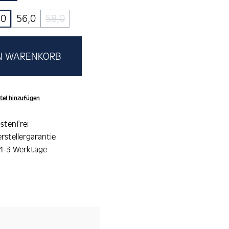
,0
56,0
58,0
(Diese Option ist zurzeit nicht verfügbar.)
EN WARENKORB
tel hinzufügen
stenfrei
rstellergarantie
 1-3 Werktage