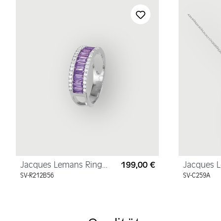
Produktgalerie überspringen
Jacques Lemans Ring
199,00 €
Jacques 
Regulärer Preis:
Sterlingsilber mit
"Herz" Ste
SV-R212B56
SV-C259A
Zirkonia
Zirkonia