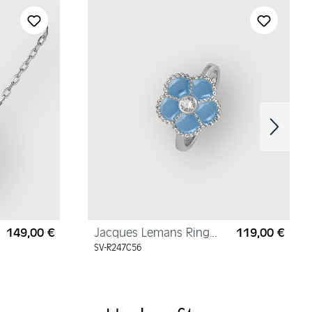
149,00 €
Jacques Lemans Ring
119,00 €
Regulärer Preis:
Regul
"Blume" Sterlingsilber
SV-R247C56
mit Emaille/Zirkonia