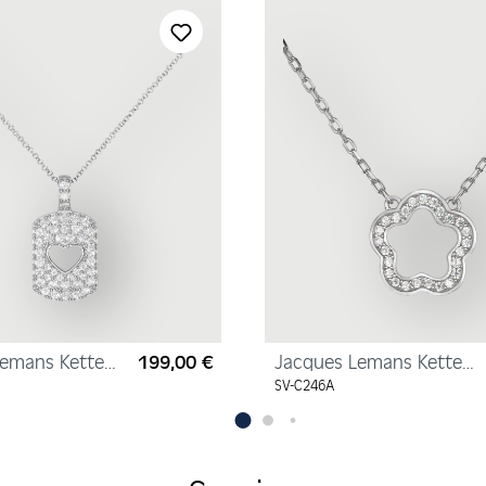
Lemans Kette
199,00 €
Jacques Lemans Kette
Regulärer Preis:
rlingsilber mit
"Blume" Sterlingsilber
SV-C246A
mit Zirkonia