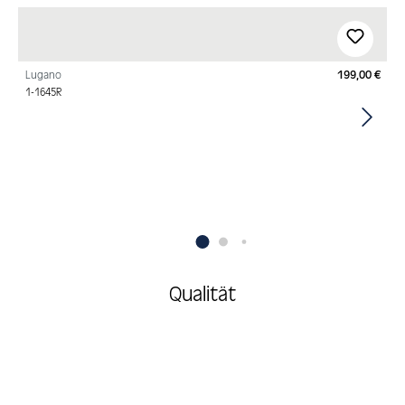
Produktgalerie überspringen
Lugano
199,00 €
Regu
1-1645R
Qualität