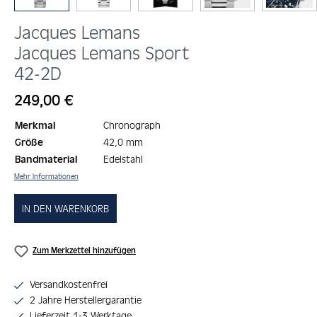
Jacques Lemans
Jacques Lemans Sport
42-2D
Regulärer Preis:
249,00 €
Merkmal
Chronograph
Größe
42,0 mm
Bandmaterial
Edelstahl
Mehr Informationen
IN DEN WARENKORB
Zum Merkzettel hinzufügen
Versandkostenfrei
2 Jahre Herstellergarantie
Lieferzeit 1-3 Werktage