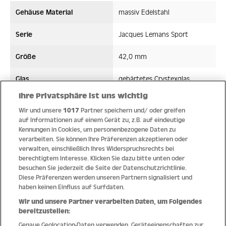
Gehäuse Material
massiv Edelstahl
Serie
Jacques Lemans Sport
Größe
42,0 mm
Glas
gehärtetes Crystexglas
Ihre Privatsphäre ist uns wichtig
Bandmaterial
Edelstahl
Wir und unsere
1017
Partner speichern und/ oder greifen
auf Informationen auf einem Gerät zu, z.B. auf eindeutige
Wasserdicht ATM
10 ATM
Kennungen in Cookies, um personenbezogene Daten zu
verarbeiten. Sie können Ihre Präferenzen akzeptieren oder
Uhrwerk
Quarz
verwalten, einschließlich Ihres Widerspruchsrechts bei
berechtigtem Interesse. Klicken Sie dazu bitte unten oder
besuchen Sie jederzeit die Seite der Datenschutzrichtlinie.
Diese Präferenzen werden unseren Partnern signalisiert und
haben keinen Einfluss auf Surfdaten.
Qualität
Wir und unsere Partner verarbeiten Daten, um Folgendes
bereitzustellen:
Genaue Geolocation-Daten verwenden. Geräteeigenschaften zur