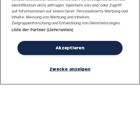
Identifikation aktiv abfragen. Speichern von und/oder Zugriff
auf Informationen auf einem Gerät. Personalisierte Werbung und
Inhalte, Messung von Werbung und Inhalten,
Zielgruppenforschung und Entwicklung von Dienstleistungen.
Liste der Partner (Lieferanten)
Akzeptieren
Dank jahrzehntelanger Erfahrung mit der Produktion und dem
Vertrieb feinster Herren- und Damenuhren bietet Jacques Lemans
Zwecke anzeigen
höchste Standards bei Materialien und dem Service. Laufende
Kontrollen garantieren höchste Qualität bei jeder einzelnen Uhr.
Ein vertrauensvoller Umgang mit unseren Kunden ist die Basis für
den weltweiten Erfolg des Unternehmens.
Service