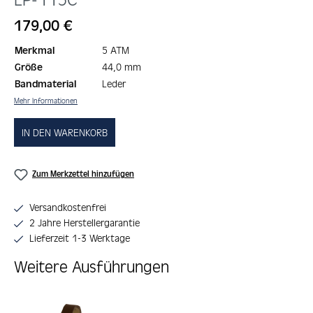
Regulärer Preis:
179,00 €
Merkmal
5 ATM
Größe
44,0 mm
Bandmaterial
Leder
Mehr Informationen
IN DEN WARENKORB
Zum Merkzettel hinzufügen
Versandkostenfrei
2 Jahre Herstellergarantie
Lieferzeit 1-3 Werktage
Weitere Ausführungen
Produktgalerie überspringen