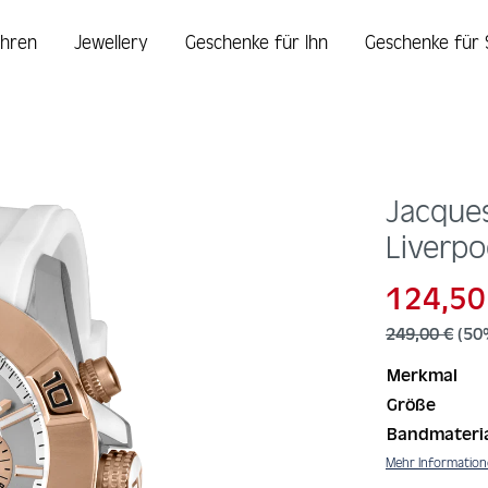
hren
Jewellery
Geschenke für Ihn
Geschenke für 
Jacque
Liverp
Verkaufspreis
124,50
Regulärer Pr
249,00 €
(50
Merkmal
Größe
Bandmateri
Mehr Informatio