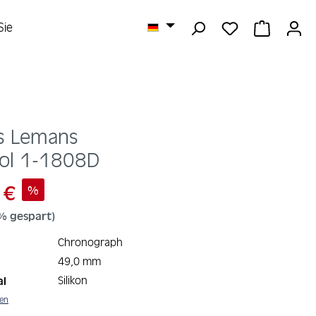
DU HAST 0 
WARENK
Sie
s Lemans
ool
1-1808D
:
 €
%
eis:
% gespart)
Chronograph
49,0 mm
Silikon
al
nen