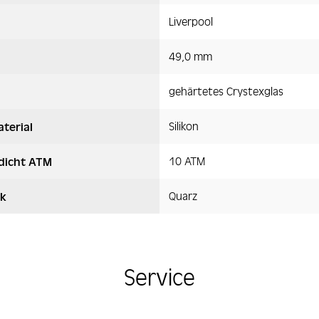
Liverpool
49,0 mm
gehärtetes Crystexglas
Silikon
terial
10 ATM
dicht ATM
Quarz
k
Service