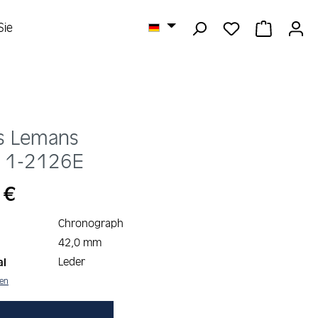
DU HAST 0 
WARENK
Sie
s Lemans
n
1-2126E
s:
 €
Chronograph
42,0 mm
Leder
al
nen