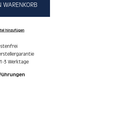
EN WARENKORB
tel hinzufügen
stenfrei
rstellergarantie
 1-3 Werktage
sführungen
ie überspringen