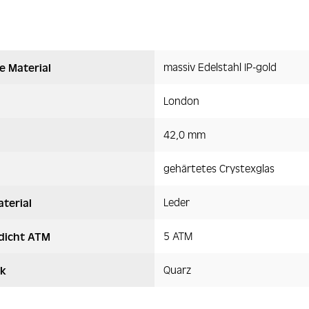
massiv Edelstahl IP-gold
e Material
London
42,0 mm
gehärtetes Crystexglas
Leder
terial
5 ATM
dicht ATM
Quarz
k