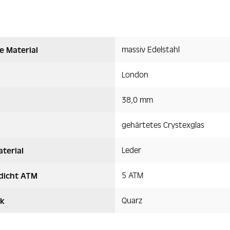
massiv Edelstahl
e Material
London
38,0 mm
gehärtetes Crystexglas
Leder
terial
5 ATM
dicht ATM
Quarz
k