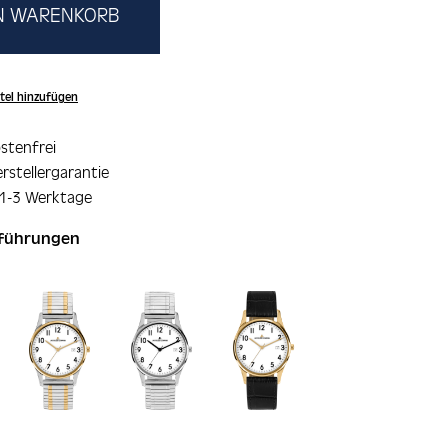
EN WARENKORB
tel hinzufügen
stenfrei
rstellergarantie
 1-3 Werktage
sführungen
ie überspringen