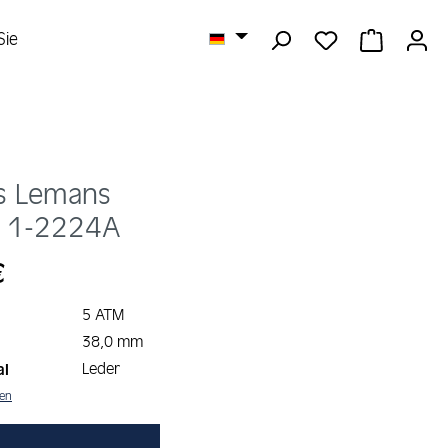
DU HAST 0 
WARENK
Sie
s Lemans
n
1-2224A
s:
€
5 ATM
38,0 mm
Leder
al
nen