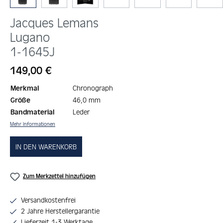
Jacques Lemans
Lugano
1-1645J
Regulärer Preis:
149,00 €
Merkmal
Chronograph
Größe
46,0 mm
Bandmaterial
Leder
Mehr Informationen
IN DEN WARENKORB
Zum Merkzettel hinzufügen
Versandkostenfrei
2 Jahre Herstellergarantie
Lieferzeit 1-3 Werktage