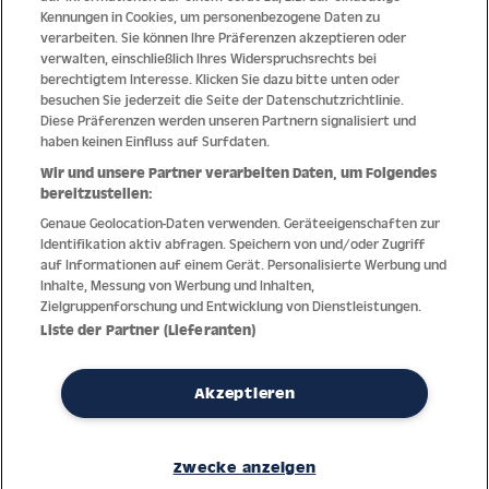
Kennungen in Cookies, um personenbezogene Daten zu
Qualität
verarbeiten. Sie können Ihre Präferenzen akzeptieren oder
verwalten, einschließlich Ihres Widerspruchsrechts bei
berechtigtem Interesse. Klicken Sie dazu bitte unten oder
besuchen Sie jederzeit die Seite der Datenschutzrichtlinie.
Diese Präferenzen werden unseren Partnern signalisiert und
haben keinen Einfluss auf Surfdaten.
Wir und unsere Partner verarbeiten Daten, um Folgendes
bereitzustellen:
Genaue Geolocation-Daten verwenden. Geräteeigenschaften zur
Identifikation aktiv abfragen. Speichern von und/oder Zugriff
auf Informationen auf einem Gerät. Personalisierte Werbung und
Inhalte, Messung von Werbung und Inhalten,
Zielgruppenforschung und Entwicklung von Dienstleistungen.
Dank jahrzehntelanger Erfahrung mit der Produktion und dem
Liste der Partner (Lieferanten)
Vertrieb feinster Herren- und Damenuhren bietet Jacques Lemans
höchste Standards bei Materialien und dem Service. Laufende
Kontrollen garantieren höchste Qualität bei jeder einzelnen Uhr.
Akzeptieren
Ein vertrauensvoller Umgang mit unseren Kunden ist die Basis für
den weltweiten Erfolg des Unternehmens.
Zwecke anzeigen