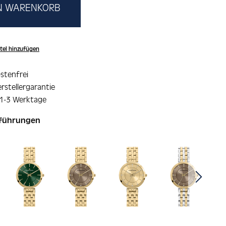
EN WARENKORB
tel hinzufügen
stenfrei
rstellergarantie
 1-3 Werktage
sführungen
ie überspringen