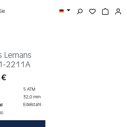
DU HAST 0 
WARENK
Sie
s Lemans
1-2211A
s:
 €
5 ATM
32,0 mm
Edelstahl
al
nen