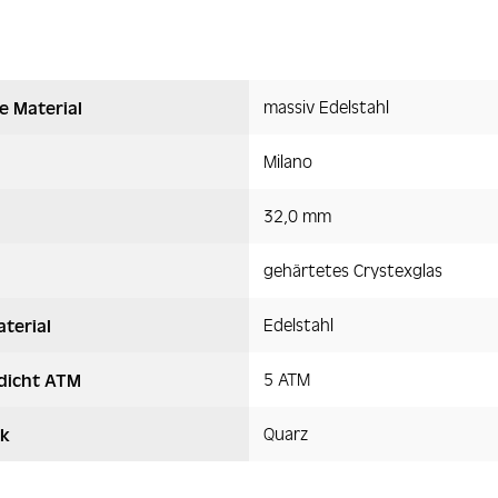
massiv Edelstahl
e Material
Milano
32,0 mm
gehärtetes Crystexglas
Edelstahl
terial
5 ATM
dicht ATM
Quarz
k