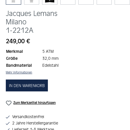
Jacques Lemans
Milano
1-2212A
Regulärer Preis:
249,00 €
Merkmal
5 ATM
Größe
32,0 mm
Bandmaterial
Edelstahl
Mehr Informationen
IN DEN WARENKORB
Zum Merkzettel hinzufügen
Versandkostenfrei
2 Jahre Herstellergarantie
Lieferzeit 1-3 Werktage