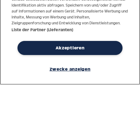
Identifikation aktiv abfragen. Speichern von und/oder Zugriff
auf Informationen auf einem Gerät. Personalisierte Werbung und
Inhalte, Messung von Werbung und Inhalten,
Zielgruppenforschung und Entwicklung von Dienstleistungen.
Liste der Partner (Lieferanten)
Akzeptieren
Dank jahrzehntelanger Erfahrung mit der Produktion und dem
Vertrieb feinster Herren- und Damenuhren bietet Jacques Lemans
Zwecke anzeigen
höchste Standards bei Materialien und dem Service. Laufende
Kontrollen garantieren höchste Qualität bei jeder einzelnen Uhr.
Ein vertrauensvoller Umgang mit unseren Kunden ist die Basis für
den weltweiten Erfolg des Unternehmens.
Service