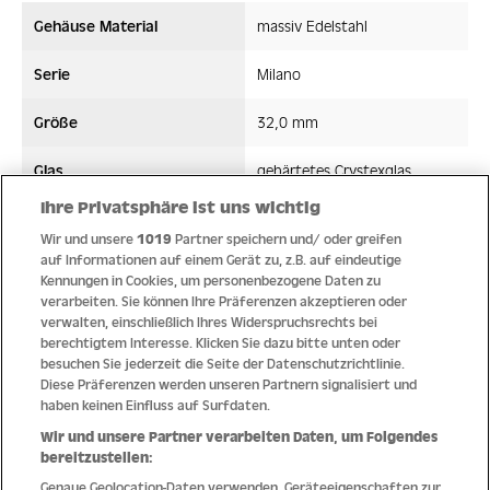
Gehäuse Material
massiv Edelstahl
Serie
Milano
Größe
32,0 mm
Glas
gehärtetes Crystexglas
Ihre Privatsphäre ist uns wichtig
Bandmaterial
Edelstahl
Wir und unsere
1019
Partner speichern und/ oder greifen
auf Informationen auf einem Gerät zu, z.B. auf eindeutige
Wasserdicht ATM
5 ATM
Kennungen in Cookies, um personenbezogene Daten zu
verarbeiten. Sie können Ihre Präferenzen akzeptieren oder
Uhrwerk
Quarz
verwalten, einschließlich Ihres Widerspruchsrechts bei
berechtigtem Interesse. Klicken Sie dazu bitte unten oder
besuchen Sie jederzeit die Seite der Datenschutzrichtlinie.
Diese Präferenzen werden unseren Partnern signalisiert und
haben keinen Einfluss auf Surfdaten.
Qualität
Wir und unsere Partner verarbeiten Daten, um Folgendes
bereitzustellen:
Genaue Geolocation-Daten verwenden. Geräteeigenschaften zur