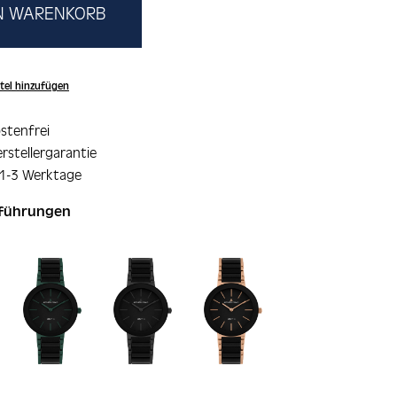
EN WARENKORB
tel hinzufügen
stenfrei
rstellergarantie
 1-3 Werktage
sführungen
ie überspringen