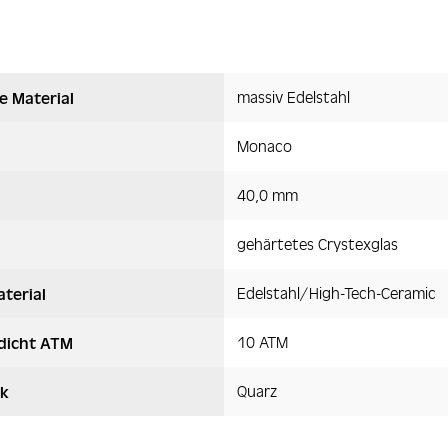
massiv Edelstahl
e Material
Monaco
40,0 mm
gehärtetes Crystexglas
Edelstahl/High-Tech-Ceramic
terial
10 ATM
dicht ATM
Quarz
k