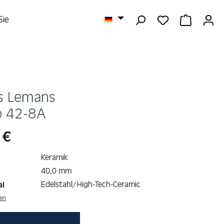
DU HAST 0 
WARENK
Sie
s Lemans
o
42-8A
s:
 €
Keramik
40,0 mm
Edelstahl/High-Tech-Ceramic
al
nen