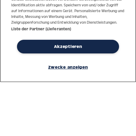
Identifikation aktiv abfragen. Speichern von und/oder Zugriff
auf Informationen auf einem Gerät. Personalisierte Werbung und
Inhalte, Messung von Werbung und Inhalten,
Zielgruppenforschung und Entwicklung von Dienstleistungen.
Liste der Partner (Lieferanten)
Akzeptieren
Dank jahrzehntelanger Erfahrung mit der Produktion und dem
Vertrieb feinster Herren- und Damenuhren bietet Jacques Lemans
Zwecke anzeigen
höchste Standards bei Materialien und dem Service. Laufende
Kontrollen garantieren höchste Qualität bei jeder einzelnen Uhr.
Ein vertrauensvoller Umgang mit unseren Kunden ist die Basis für
den weltweiten Erfolg des Unternehmens.
Service