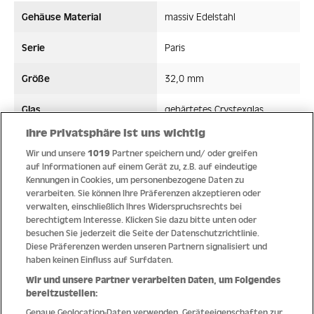
Gehäuse Material
massiv Edelstahl
Serie
Paris
Größe
32,0 mm
Glas
gehärtetes Crystexglas
Ihre Privatsphäre ist uns wichtig
Bandmaterial
Edelstahl
Wir und unsere
1019
Partner speichern und/ oder greifen
auf Informationen auf einem Gerät zu, z.B. auf eindeutige
Wasserdicht ATM
5 ATM
Kennungen in Cookies, um personenbezogene Daten zu
verarbeiten. Sie können Ihre Präferenzen akzeptieren oder
Uhrwerk
Quarz
verwalten, einschließlich Ihres Widerspruchsrechts bei
berechtigtem Interesse. Klicken Sie dazu bitte unten oder
besuchen Sie jederzeit die Seite der Datenschutzrichtlinie.
Diese Präferenzen werden unseren Partnern signalisiert und
haben keinen Einfluss auf Surfdaten.
Qualität
Wir und unsere Partner verarbeiten Daten, um Folgendes
bereitzustellen:
Genaue Geolocation-Daten verwenden. Geräteeigenschaften zur