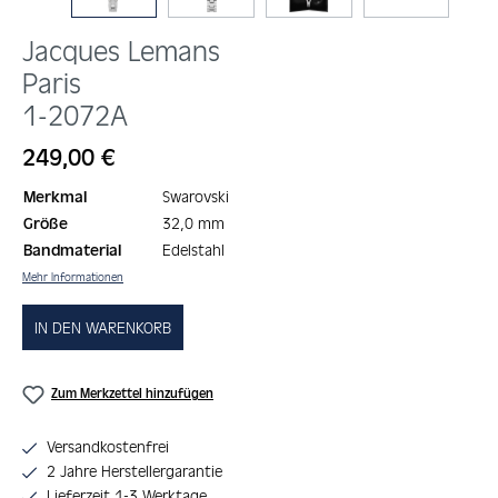
Jacques Lemans
Paris
1-2072A
Regulärer Preis:
249,00 €
Merkmal
Swarovski
Größe
32,0 mm
Bandmaterial
Edelstahl
Mehr Informationen
IN DEN WARENKORB
Zum Merkzettel hinzufügen
Versandkostenfrei
2 Jahre Herstellergarantie
Lieferzeit 1-3 Werktage