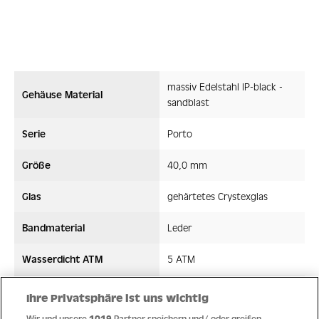
massiv Edelstahl IP-black -
Gehäuse Material
sandblast
Serie
Porto
Größe
40,0 mm
Glas
gehärtetes Crystexglas
Bandmaterial
Leder
Wasserdicht ATM
5 ATM
Uhrwerk
Quarz
Ihre Privatsphäre ist uns wichtig
Wir und unsere
1019
Partner speichern und/ oder greifen