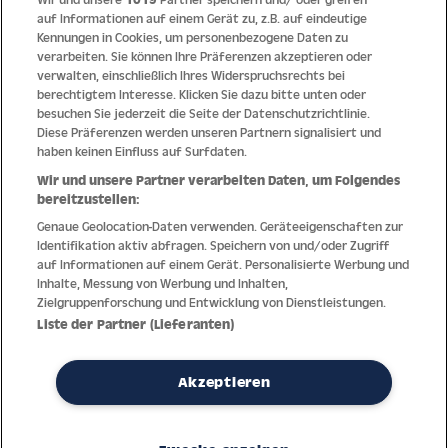
auf Informationen auf einem Gerät zu, z.B. auf eindeutige
Kennungen in Cookies, um personenbezogene Daten zu
Qualität
verarbeiten. Sie können Ihre Präferenzen akzeptieren oder
verwalten, einschließlich Ihres Widerspruchsrechts bei
berechtigtem Interesse. Klicken Sie dazu bitte unten oder
besuchen Sie jederzeit die Seite der Datenschutzrichtlinie.
Diese Präferenzen werden unseren Partnern signalisiert und
haben keinen Einfluss auf Surfdaten.
Wir und unsere Partner verarbeiten Daten, um Folgendes
bereitzustellen:
Genaue Geolocation-Daten verwenden. Geräteeigenschaften zur
Identifikation aktiv abfragen. Speichern von und/oder Zugriff
auf Informationen auf einem Gerät. Personalisierte Werbung und
Inhalte, Messung von Werbung und Inhalten,
Zielgruppenforschung und Entwicklung von Dienstleistungen.
Dank jahrzehntelanger Erfahrung mit der Produktion und dem
Liste der Partner (Lieferanten)
Vertrieb feinster Herren- und Damenuhren bietet Jacques Lemans
höchste Standards bei Materialien und dem Service. Laufende
Kontrollen garantieren höchste Qualität bei jeder einzelnen Uhr.
Akzeptieren
Ein vertrauensvoller Umgang mit unseren Kunden ist die Basis für
den weltweiten Erfolg des Unternehmens.