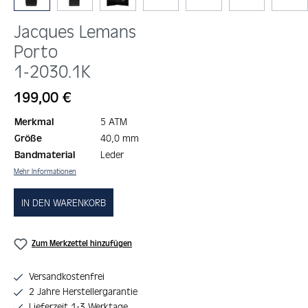
Jacques Lemans
Porto
1-2030.1K
Regulärer Preis:
199,00 €
Merkmal
5 ATM
Größe
40,0 mm
Bandmaterial
Leder
Mehr Informationen
IN DEN WARENKORB
Zum Merkzettel hinzufügen
Versandkostenfrei
2 Jahre Herstellergarantie
Lieferzeit 1-3 Werktage