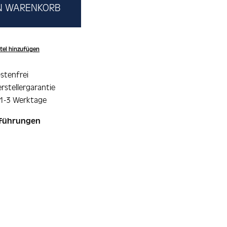
EN WARENKORB
tel hinzufügen
stenfrei
rstellergarantie
 1-3 Werktage
sführungen
ie überspringen