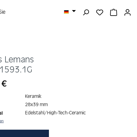
DU HAST 0 
WARENK
Sie
s Lemans
1593.1G
s:
 €
Keramik
28x39 mm
Edelstahl/High-Tech-Ceramic
al
nen