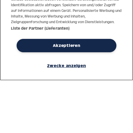
Identifikation aktiv abfragen. Speichern von und/oder Zugriff
auf Informationen auf einem Gerät. Personalisierte Werbung und
Inhalte, Messung von Werbung und Inhalten,
Zielgruppenforschung und Entwicklung von Dienstleistungen.
Liste der Partner (Lieferanten)
Akzeptieren
Dank jahrzehntelanger Erfahrung mit der Produktion und dem
Vertrieb feinster Herren- und Damenuhren bietet Jacques Lemans
Zwecke anzeigen
höchste Standards bei Materialien und dem Service. Laufende
Kontrollen garantieren höchste Qualität bei jeder einzelnen Uhr.
Ein vertrauensvoller Umgang mit unseren Kunden ist die Basis für
den weltweiten Erfolg des Unternehmens.
Service