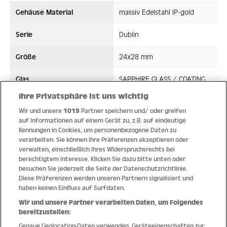
Gehäuse Material
massiv Edelstahl IP-gold
Serie
Dublin
Größe
24x28 mm
Glas
SAPPHIRE GLASS / COATING
Ihre Privatsphäre ist uns wichtig
Bandmaterial
Edelstahl/High-Tech-Ceramic
Wir und unsere
1019
Partner speichern und/ oder greifen
auf Informationen auf einem Gerät zu, z.B. auf eindeutige
Wasserdicht ATM
5 ATM
Kennungen in Cookies, um personenbezogene Daten zu
verarbeiten. Sie können Ihre Präferenzen akzeptieren oder
Uhrwerk
Quarz
verwalten, einschließlich Ihres Widerspruchsrechts bei
berechtigtem Interesse. Klicken Sie dazu bitte unten oder
besuchen Sie jederzeit die Seite der Datenschutzrichtlinie.
Diese Präferenzen werden unseren Partnern signalisiert und
haben keinen Einfluss auf Surfdaten.
Qualität
Wir und unsere Partner verarbeiten Daten, um Folgendes
bereitzustellen:
Genaue Geolocation-Daten verwenden. Geräteeigenschaften zur