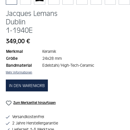
Jacques Lemans
Dublin
1-1940E
Regulärer Preis:
349,00 €
Merkmal
Keramik
Größe
24x28 mm
Bandmaterial
Edelstahl/High-Tech-Ceramic
Mehr Informationen
IN DEN WARENKORB
Zum Merkzettel hinzufügen
Versandkostenfrei
2 Jahre Herstellergarantie
Lieferzeit 1-3 Werktage