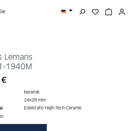
DU HAST 0 
WARENK
Sie
s Lemans
1-1940M
s:
 €
Keramik
24x28 mm
Edelstahl/High-Tech-Ceramic
al
nen