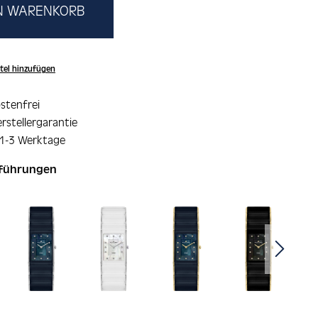
EN WARENKORB
tel hinzufügen
stenfrei
rstellergarantie
 1-3 Werktage
sführungen
ie überspringen