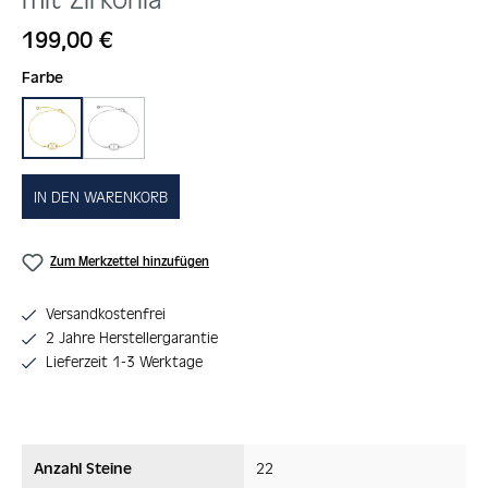
Regulärer Preis:
199,00 €
auswählen
Farbe
gold
silber
IN DEN WARENKORB
Zum Merkzettel hinzufügen
Versandkostenfrei
2 Jahre Herstellergarantie
Lieferzeit 1-3 Werktage
Anzahl Steine
22