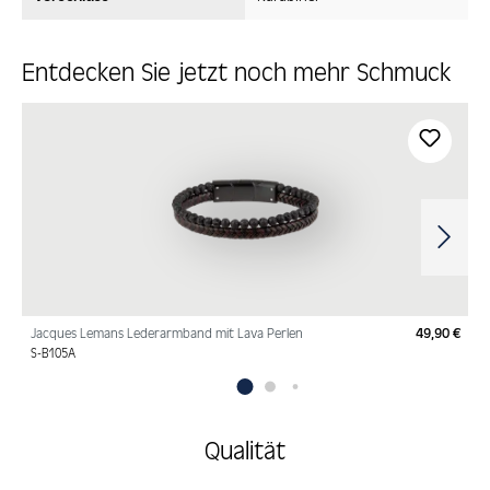
Entdecken Sie jetzt noch mehr Schmuck
Produktgalerie überspringen
Jacques Lemans Lederarmband mit Lava Perlen
49,90 €
Regu
S-B105A
Qualität