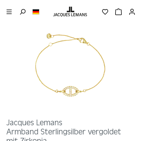
Zum Hauptinhalt springen
DU HAST 0 PRO
WARENKOR
Bildergalerie überspringen
Jacques Lemans
Armband Sterlingsilber vergoldet
mit Zirkonia