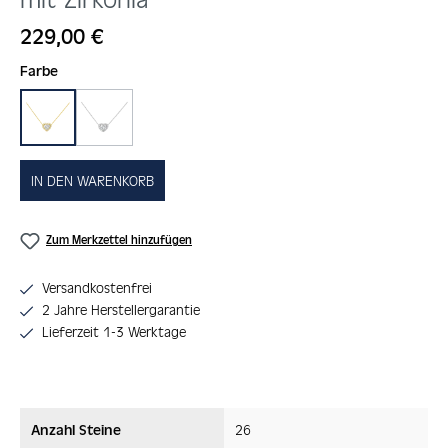
Regulärer Preis:
229,00 €
auswählen
Farbe
gold
silber
IN DEN WARENKORB
Zum Merkzettel hinzufügen
Versandkostenfrei
2 Jahre Herstellergarantie
Lieferzeit 1-3 Werktage
Anzahl Steine
26