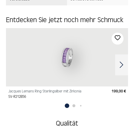
Entdecken Sie jetzt noch mehr Schmuck
Produktgalerie überspringen
Jacques Lemans Ring Sterlingsilber mit Zirkonia
199,00 €
Regu
SV-R212B56
Qualität