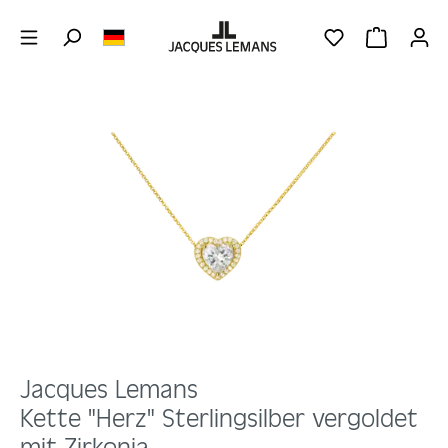
Zum Hauptinhalt springen
DU HAST 0 PRO
WARENKOR
Bildergalerie überspringen
Jacques Lemans
Kette "Herz" Sterlingsilber vergoldet
mit Zirkonia