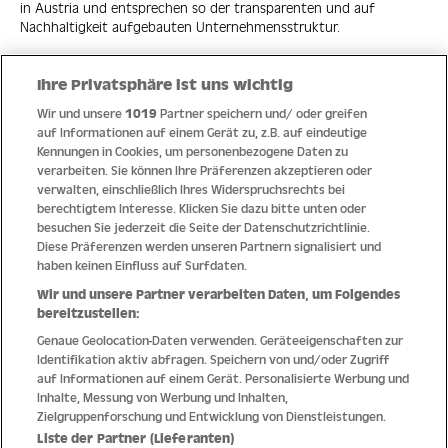
in Austria und entsprechen so der transparenten und auf
Nachhaltigkeit aufgebauten Unternehmensstruktur.
Ihre Privatsphäre ist uns wichtig
Wir und unsere
1019
Partner speichern und/ oder greifen
Quick Links
auf Informationen auf einem Gerät zu, z.B. auf eindeutige
Kennungen in Cookies, um personenbezogene Daten zu
verarbeiten. Sie können Ihre Präferenzen akzeptieren oder
Hilfe
verwalten, einschließlich Ihres Widerspruchsrechts bei
berechtigtem Interesse. Klicken Sie dazu bitte unten oder
Unternehmen
besuchen Sie jederzeit die Seite der Datenschutzrichtlinie.
Diese Präferenzen werden unseren Partnern signalisiert und
Socials
haben keinen Einfluss auf Surfdaten.
Wir und unsere Partner verarbeiten Daten, um Folgendes
Zahlungsmethoden
bereitzustellen:
Genaue Geolocation-Daten verwenden. Geräteeigenschaften zur
Erfahren Sie Neuheiten als Erstes
Identifikation aktiv abfragen. Speichern von und/oder Zugriff
auf Informationen auf einem Gerät. Personalisierte Werbung und
Aus Österreich in die Welt
Inhalte, Messung von Werbung und Inhalten,
Zielgruppenforschung und Entwicklung von Dienstleistungen.
Liste der Partner (Lieferanten)
Impressum
AGB
Datenschutz
Widerrufsrecht