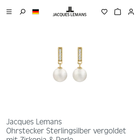
Zum Hauptinhalt springen
DU HAST 0 PRO
WARENKOR
Bildergalerie überspringen
Jacques Lemans
Ohrstecker Sterlingsilber vergoldet
mit Zirkonia & Perle