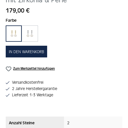
Regulärer Preis:
179,00 €
auswählen
Farbe
gold
silber
IN DEN WARENKORB
Zum Merkzettel hinzufügen
Versandkostenfrei
2 Jahre Herstellergarantie
Lieferzeit 1-3 Werktage
Anzahl Steine
2