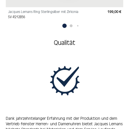
Jacques Lemans Ring Sterlingsilber mit Zirkonia
199,00 €
Regu
SV-R212B56
Qualität
Dank jahrzehntelanger Erfahrung mit der Produktion und dem
Vertrieb feinster Herren- und Damenuhren bietet Jacques Lemans