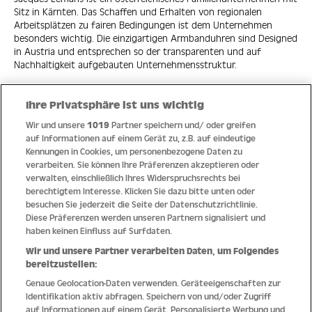
Sitz in Kärnten. Das Schaffen und Erhalten von regionalen
Arbeitsplätzen zu fairen Bedingungen ist dem Unternehmen
besonders wichtig. Die einzigartigen Armbanduhren sind Designed
in Austria und entsprechen so der transparenten und auf
Nachhaltigkeit aufgebauten Unternehmensstruktur.
Ihre Privatsphäre ist uns wichtig
Wir und unsere
1019
Partner speichern und/ oder greifen
Quick Links
auf Informationen auf einem Gerät zu, z.B. auf eindeutige
Kennungen in Cookies, um personenbezogene Daten zu
verarbeiten. Sie können Ihre Präferenzen akzeptieren oder
Hilfe
verwalten, einschließlich Ihres Widerspruchsrechts bei
berechtigtem Interesse. Klicken Sie dazu bitte unten oder
Unternehmen
besuchen Sie jederzeit die Seite der Datenschutzrichtlinie.
Diese Präferenzen werden unseren Partnern signalisiert und
Socials
haben keinen Einfluss auf Surfdaten.
Wir und unsere Partner verarbeiten Daten, um Folgendes
Zahlungsmethoden
bereitzustellen:
Genaue Geolocation-Daten verwenden. Geräteeigenschaften zur
Erfahren Sie Neuheiten als Erstes
Identifikation aktiv abfragen. Speichern von und/oder Zugriff
auf Informationen auf einem Gerät. Personalisierte Werbung und