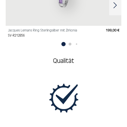
Jacques Lemans Ring Sterlingsilber mit Zirkonia
199,00 €
Regu
SV-R212B56
Qualität