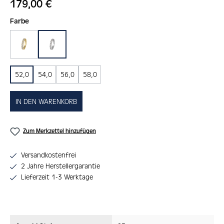
Regulärer Preis:
179,00 €
auswählen
Farbe
gold
silber
52,0
54,0
56,0
58,0
IN DEN WARENKORB
Zum Merkzettel hinzufügen
Versandkostenfrei
2 Jahre Herstellergarantie
Lieferzeit 1-3 Werktage