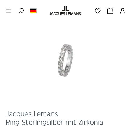
Zum Hauptinhalt springen
DU HAST 0 PRO
WARENKOR
Bildergalerie überspringen
Jacques Lemans
Ring Sterlingsilber mit Zirkonia