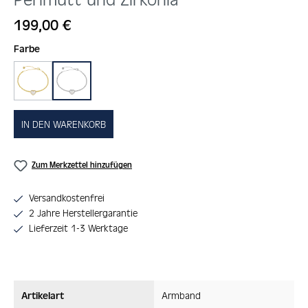
Regulärer Preis:
199,00 €
auswählen
Farbe
gold
silber
IN DEN WARENKORB
Zum Merkzettel hinzufügen
Versandkostenfrei
2 Jahre Herstellergarantie
Lieferzeit 1-3 Werktage
Artikelart
Armband