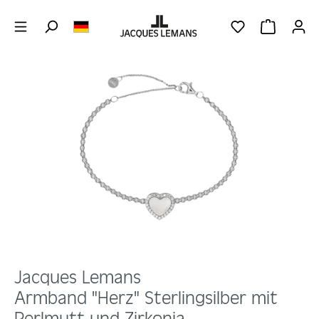
Zum Hauptinhalt springen
DU HAST 0 PRO
WARENKOR
Bildergalerie überspringen
Jacques Lemans
Armband "Herz" Sterlingsilber mit
Perlmutt und Zirkonia