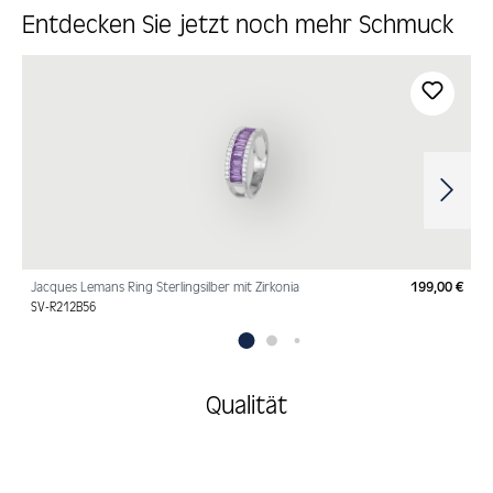
Entdecken Sie jetzt noch mehr Schmuck
Produktgalerie überspringen
Jacques Lemans Ring Sterlingsilber mit Zirkonia
199,00 €
Regu
SV-R212B56
Qualität