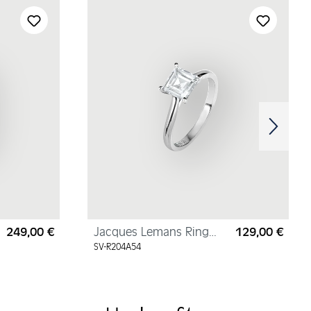
249,00 €
Jacques Lemans Ring
129,00 €
Regulärer Preis:
Regul
Sterlingsilber mit
SV-R204A54
Zirkonia