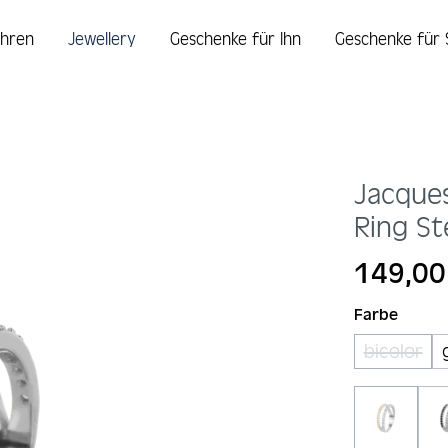
hren
Jewellery
Geschenke für Ihn
Geschenke für 
Jacque
Ring St
Regulärer Prei
149,00
auswä
Farbe
bicolor
(Diese 
Bicolor
(Diese O