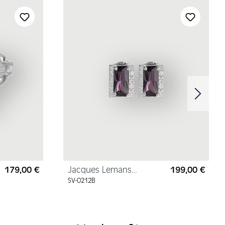
179,00 €
Jacques Lemans
199,00 €
Regulärer Preis:
Regul
Ohrstecker
SV-O212B
Sterlingsilber mit
Zirkonia