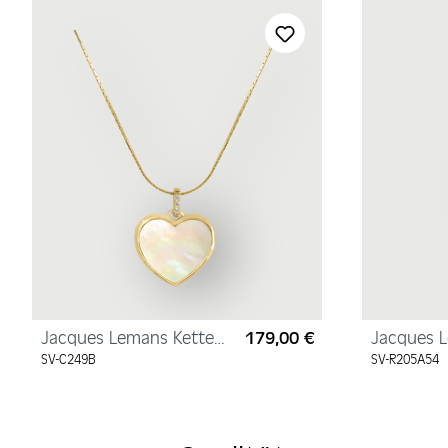
Produktgalerie überspringen
Jacques Lemans Kette
179,00 €
Jacques 
Regulärer Preis:
"Herz" Sterlingsilber
Sterlingsi
SV-C249B
SV-R205A54
vergoldet mit
Zirkonia
Perlmutt/Zirkonia