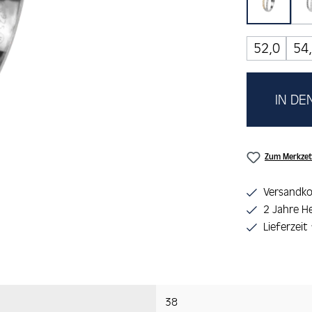
Bicolor
52,0
54
IN D
Zum Merkzet
Versandko
2 Jahre He
Lieferzeit
38