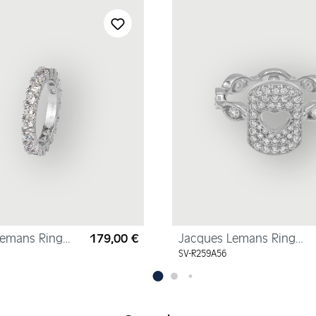
Lemans Ring
179,00 €
Jacques Lemans Ring
Regulärer Preis:
lber mit
"Herz" Sterlingsilber mit
SV-R259A56
Zirkonia