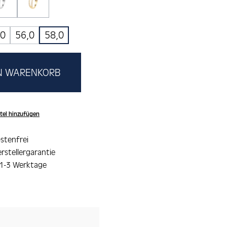
White/Black
kristall
(Diese Option ist zurzeit nicht verfügbar.)
(Diese Option ist zurzeit nicht verfügbar.)
,0
56,0
58,0
EN WARENKORB
tel hinzufügen
stenfrei
rstellergarantie
 1-3 Werktage